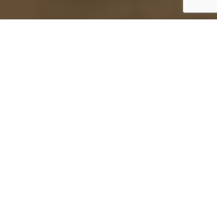
Inicio
Vinos y Bebidas
Protos 27 2014, la esencia de Bodegas Protos
Compartir
E
n el año 1927 el arrojo y el apego a la tierra por
parte de once viticultores de la comarca dio como
resultado la puesta en marcha de la Sociedad