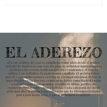
El 10 de octubre de 2026 se cumplirán veinte años desde el primer
artículo de eladerezo.com. Dos décadas de actividad ininterrumpida
en torno a las recetas tradicionales, los restaurantes, el vino, la
cultura y, en definitiva, la gastronomía española. El archivo reúne
más de 5.000 publicaciones: recetas de cocina tradicional, fichas de
ingredientes en La Alacena, crónicas de ferias como Madrid Fusión
o San Sebastián Gastronomika, reseñas de libros, perfiles de
cocineros y notas sobre vinos y bebidas. Cada categoría del menú
principal abre la puerta a una colección que ha ido tomando forma
post a post desde 2006, y que te animamos a explorar.