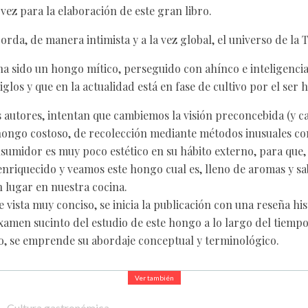
vez para la elaboración de este gran libro.
borda, de manera intimista y a la vez global, el universo de la 
ha sido un hongo mítico, perseguido con ahínco e inteligenci
los y que en la actualidad está en fase de cultivo por el ser
s autores, intentan que cambiemos la visión preconcebida (y c
hongo costoso, de recolección mediante métodos inusuales co
sumidor es muy poco estético en su hábito externo, para que, t
nriquecido y veamos este hongo cual es, lleno de aromas y sa
 lugar en nuestra cocina.
vista muy conciso, se inicia la publicación con una reseña his
xamen sucinto del estudio de este hongo a lo largo del tiempo
o, se emprende su abordaje conceptual y terminológico.
Ver también
Cultura gastronómica