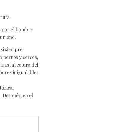
Trufa.
a por el hombre
 humano.
asi siempre
n perros y cercos,
ras la lectura del
bores inigualables
tórica,
. Después, en el