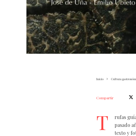
Inicio
Cultura gastronóm
Compartir
T
rufas guí
pasado añ
texto y f