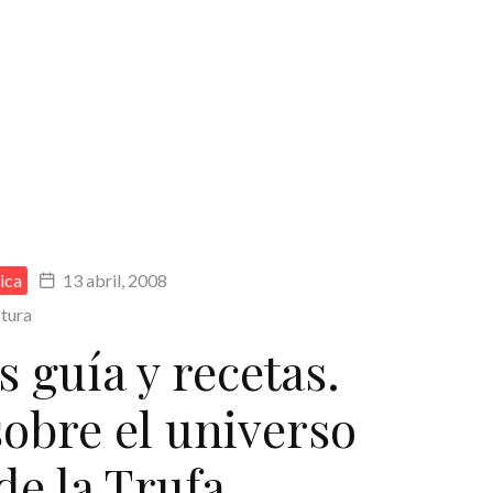
ica
13 abril, 2008
ctura
s guía y recetas.
obre el universo
de la Trufa