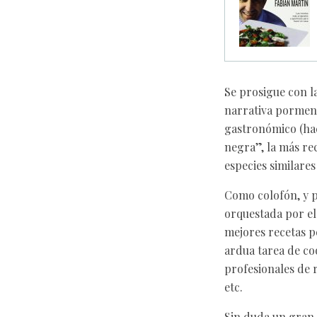
Se prosigue con l
narrativa pormeno
gastronómico (hac
negra”, la más re
especies similare
Como colofón, y p
orquestada por el 
mejores recetas p
ardua tarea de co
profesionales de 
etc.
Sin duda un gran 