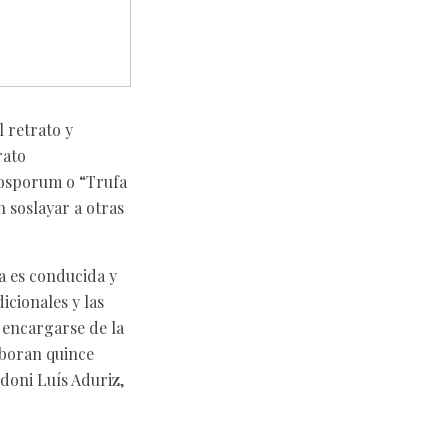
 retrato y
rato
nosporum o “Trufa
 soslayar a otras
a es conducida y
icionales y las
 encargarse de la
aboran quince
doni Luís Aduriz,