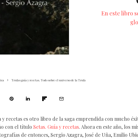
En este libro s
glo
ica
Trufas guía y recetas. Todo sobre el universo de la Trufa
a y recetas es otro libro de la saga emprendida con mucho éxit
o con el título
Setas. Guía y recetas
. Ahora en este año, los m
otografías de entonces, Sergio Azagra, José de Uña, Emilio Ubi