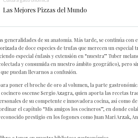
Las Mejores Pizzas del Mundo
as generalidades de su anatomía. Más tarde, se continúa con el
rizada de doce especies de trufas que merecen un especial t
iendo especial énfasis y extensión en “nuestra” Tuber mela
colectada y consumida en nuestro ámbito geográfico), pero sin
s que puedan llevarnos a confusión.
ara poner el broche de oro al volumen, la parte gastronómic
cocinero oscense Sergio Azagra, quien aporta las recetas trad
ersonales de su competente e innovadora cocina, así como de
ordinar el capítulo “Mis amigos los cocineros”, en donde col
reconocido prestigio en los fogones como Juan Mari Arzak, An
libro a tener en nuestra biblioteca gastronómica.