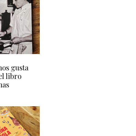
nos gusta
l libro
mas