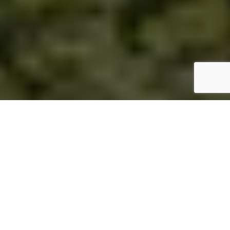
Alhambra de Granada
Inicio
Eventos gastronómicos
Andalucia se muestra en Chile
Compartir