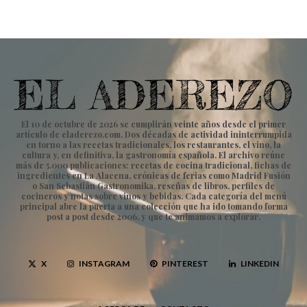
El 10 de octubre de 2026 se cumplirán veinte años desde el primer
artículo de eladerezo.com. Dos décadas de actividad ininterrumpida
en torno a las recetas tradicionales, los restaurantes, el vino, la
cultura y, en definitiva, la gastronomía española. El archivo reúne
más de 5.000 publicaciones: recetas de cocina tradicional, fichas de
ingredientes en La Alacena, crónicas de ferias como Madrid Fusión
o San Sebastián Gastronomika, reseñas de libros, perfiles de
cocineros y notas sobre vinos y bebidas. Cada categoría del menú
principal abre la puerta a una colección que ha ido tomando forma
post a post desde 2006, y que te animamos a explorar.
X
INSTAGRAM
PINTEREST
LINKEDIN