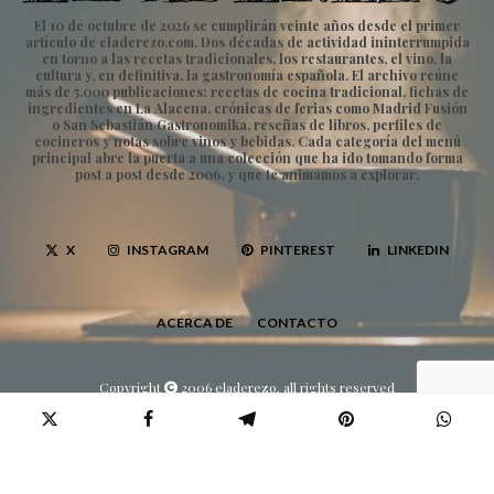
El 10 de octubre de 2026 se cumplirán veinte años desde el primer
artículo de eladerezo.com. Dos décadas de actividad ininterrumpida
en torno a las recetas tradicionales, los restaurantes, el vino, la
cultura y, en definitiva, la gastronomía española. El archivo reúne
más de 5.000 publicaciones: recetas de cocina tradicional, fichas de
ingredientes en La Alacena, crónicas de ferias como Madrid Fusión
o San Sebastián Gastronomika, reseñas de libros, perfiles de
cocineros y notas sobre vinos y bebidas. Cada categoría del menú
principal abre la puerta a una colección que ha ido tomando forma
post a post desde 2006, y que te animamos a explorar.
X
INSTAGRAM
PINTEREST
LINKEDIN
ACERCA DE
CONTACTO
Copyright
2006 eladerezo, all rights reserved