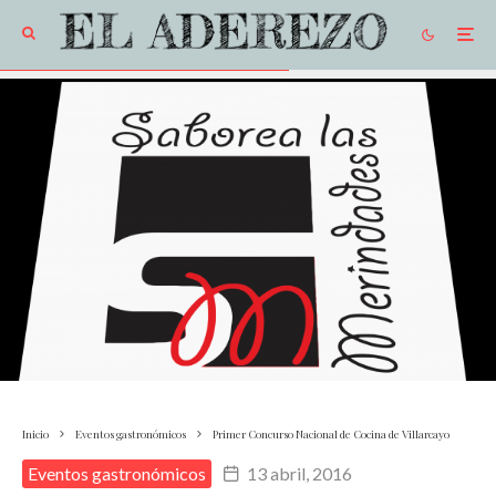
Inicio
Eventos gastronómicos
Primer Concurso Nacional de Cocina de Villarcayo
Eventos gastronómicos
13 abril, 2016