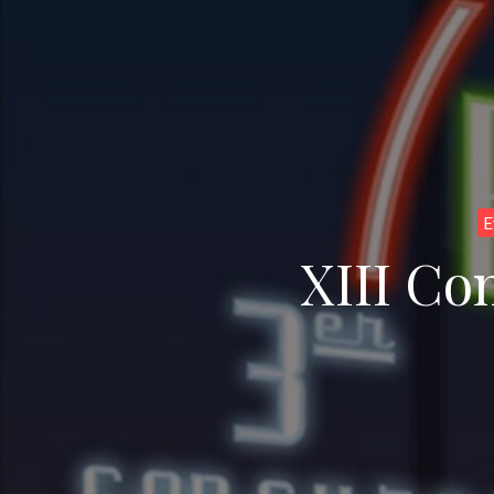
E
XIII Co