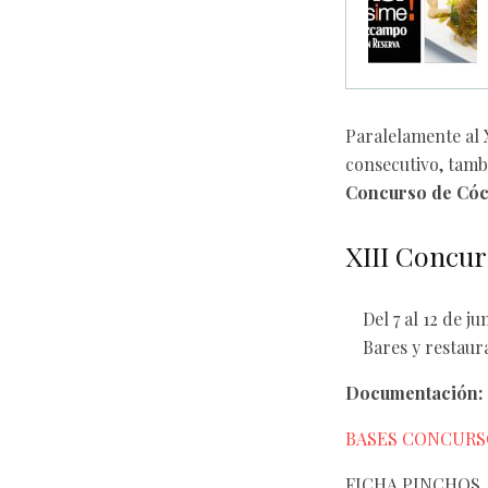
Paralelamente al 
consecutivo, tambi
Concurso de Cóct
XIII Concur
Del 7 al 12 de ju
Bares y restaur
Documentación:
BASES CONCURS
FICHA PINCHOS