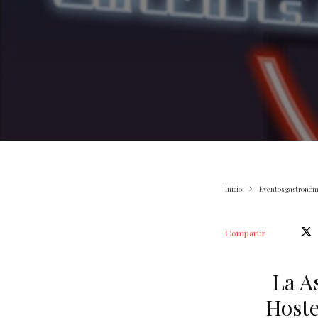
Inicio
Eventos gastronóm
Compartir
La A
Hoste