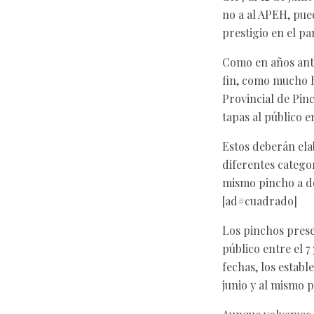
no a al APEH, pue
prestigio en el p
Como en años ante
fin, como mucho h
Provincial de Pin
tapas al público e
Estos deberán ela
diferentes catego
mismo pincho a do
[ad#cuadrado]
Los pinchos prese
público entre el 7
fechas, los estab
junio y al mismo p