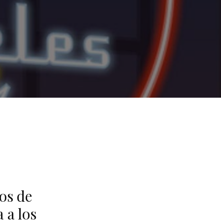
os de
 a los