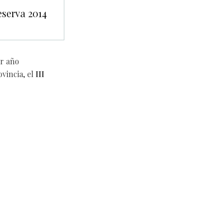
serva 2014
er año
vincia, el
III