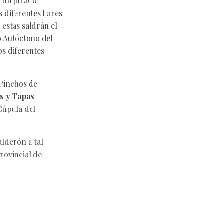
1 un jurado
 diferentes bares
 estas saldrán el
o Autóctono del
os diferentes
Pinchos de
s y Tapas
Cúpula del
lderón a tal
Provincial de