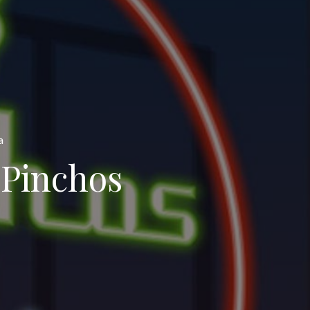
a
 Pinchos