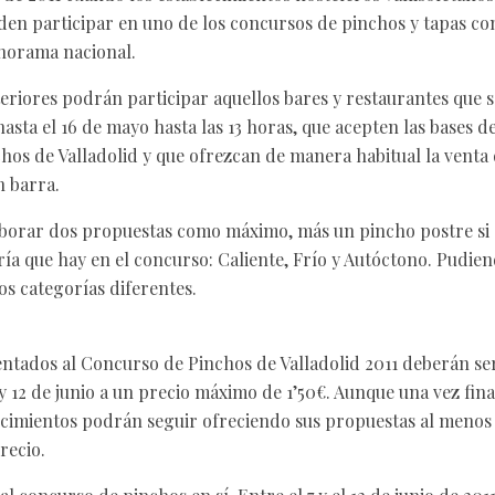
den participar en uno de los concursos de pinchos y tapas co
anorama nacional.
riores podrán participar aquellos bares y restaurantes que se
asta el 16 de mayo hasta las 13 horas, que acepten las bases d
chos de Valladolid y que ofrezcan de manera habitual la venta
n barra.
borar dos propuestas como máximo, más un pincho postre si 
ría que hay en el concurso: Caliente, Frío y Autóctono. Pudie
s categorías diferentes.
ntados al Concurso de Pinchos de Valladolid 2011 deberán se
 y 12 de junio a un precio máximo de 1’50€. Aunque una vez fina
lecimientos podrán seguir ofreciendo sus propuestas al menos 
recio.