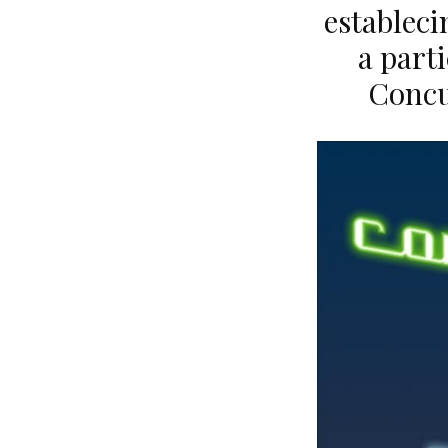
estableci
a parti
Concu