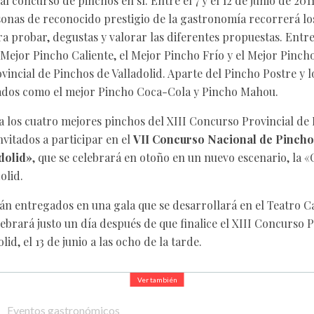
 concurso de pinchos en sí. Entre el 7 y el 12 de junio de 201
nas de reconocido prestigio de la gastronomía recorrerá los
a probar, degustas y valorar las diferentes propuestas. Entre
 Mejor Pincho Caliente, el Mejor Pincho Frío y el Mejor Pinch
vincial de Pinchos de Valladolid. Aparte del Pincho Postre y l
ados como el mejor Pincho Coca-Cola y Pincho Mahou.
los cuatro mejores pinchos del XIII Concurso Provincial de 
nvitados a participar en el
VII Concurso Nacional de Pincho
dolid»
, que se celebrará en otoño en un nuevo escenario, la «
olid.
án entregados en una gala que se desarrollará en el Teatro Ca
lebrará justo un día después de que finalice el XIII Concurso 
id, el 13 de junio a las ocho de la tarde.
Ver también
Eventos gastronómicos