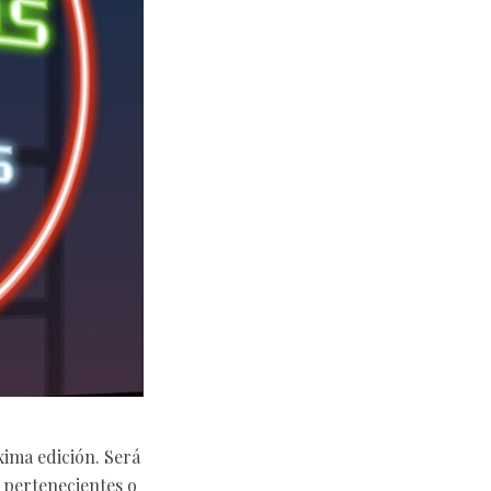
xima edición. Será
s pertenecientes o