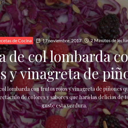
cetas de Cocina
17 noviembre, 2017
2 Minutos de lectu
a de col lombarda co
os y vinagreta de piñ
col lombarda con frutos rojos y vinagreta de piñones 
ctáculo de colores y sabores que hará las delicias de t
guste esta verdura.