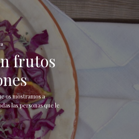
ra
n frutos
ones
que os mostramos a
odas las personas que le