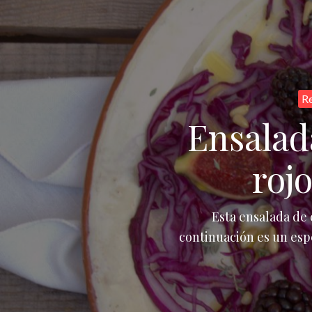
Re
Ensalad
roj
Esta ensalada de 
continuación es un espe