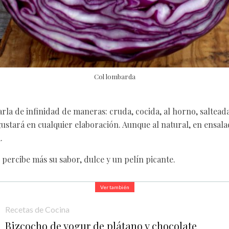
Col lombarda
rla de infinidad de maneras: cruda, cocida, al horno, salteada
gustará en cualquier elaboración. Aunque al natural, en ensal
.
 percibe más su sabor, dulce y un pelín picante.
Ver también
Recetas de Cocina
Bizcocho de yogur de plátano y chocolate