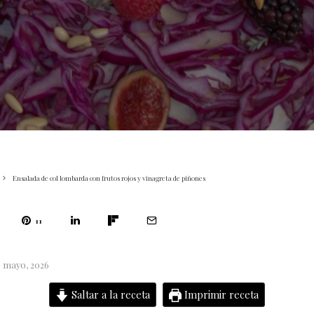
Ensalada de col lombarda con frutos rojos y vinagreta de piñones
11
6 mayo, 2026
Saltar a la receta
Imprimir receta