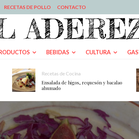
RECETAS DE POLLO
CONTACTO
RODUCTOS
BEBIDAS
CULTURA
GAS
Recetas de Cocina
Ensalada de higos, requesón y bacalao
ahumado