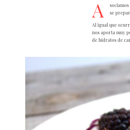
A
sociamos 
se prepar
Al igual que ocurr
nos aporta muy po
de hidratos de ca