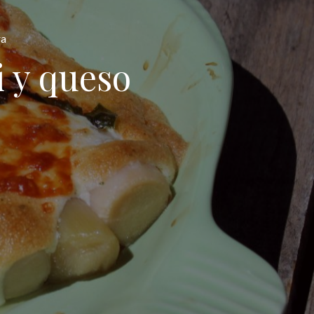
ra
i y queso