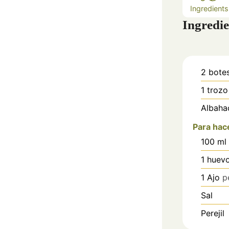
Ingredients
Ingredie
2
bote
1
trozo
Albaha
Para hace
100
ml
1
huev
1
Ajo
p
Sal
Perejil