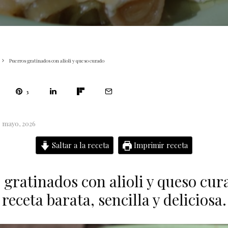
Puerros gratinados con alioli y queso curado
3
6 mayo, 2026
Saltar a la receta
Imprimir receta
 gratinados con alioli y queso cur
receta barata, sencilla y deliciosa.