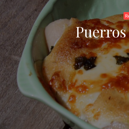
R
Puerros 