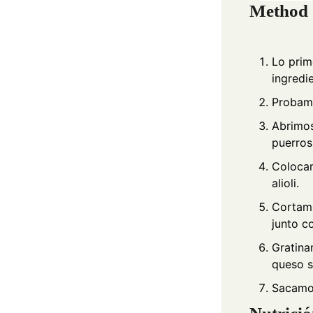
Method
Lo prim
ingredi
Probamos
Abrimos
puerros
Colocam
alioli.
Cortamo
junto c
Gratina
queso s
Sacamos