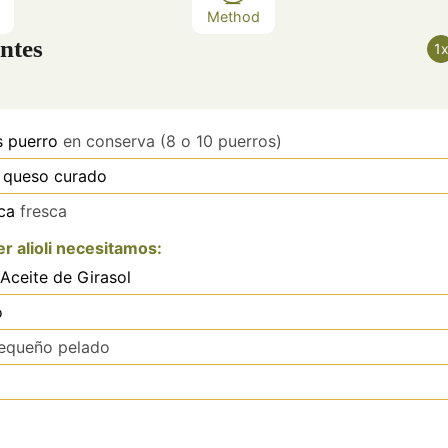
Method
ntes
1
s
puerro
en conserva (8 o 10 puerros)
queso curado
ca
fresca
r alioli necesitamos:
Aceite de Girasol
o
equeño pelado