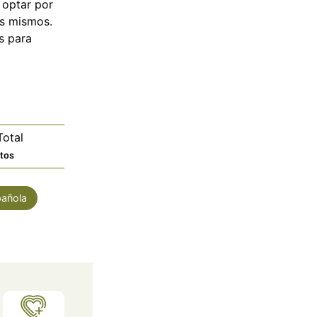
 optar por
os mismos.
s para
otal
utos
tos
añola