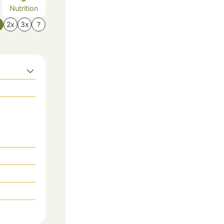
Nutrition
x
2x
3x
?