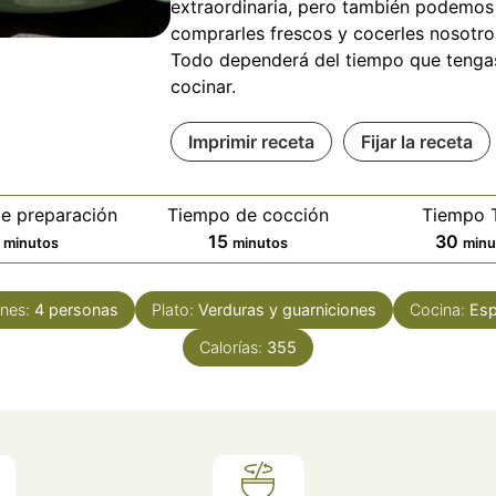
extraordinaria, pero también podemos
comprarles frescos y cocerles nosotr
Todo dependerá del tiempo que tenga
cocinar.
Imprimir receta
Fijar la receta
e preparación
Tiempo de cocción
Tiempo T
minutos
minutos
min
15
30
minutos
minutos
minu
ones:
4
personas
Plato:
Verduras y guarniciones
Cocina:
Esp
Calorías:
355