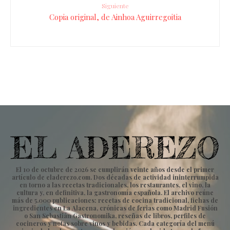
Siguiente
Copia original, de Ainhoa Aguirregoitia
El 10 de octubre de 2026 se cumplirán veinte años desde el primer
artículo de eladerezo.com. Dos décadas de actividad ininterrumpida
en torno a las recetas tradicionales, los restaurantes, el vino, la
cultura y, en definitiva, la gastronomía española. El archivo reúne
más de 5.000 publicaciones: recetas de cocina tradicional, fichas de
ingredientes en La Alacena, crónicas de ferias como Madrid Fusión
o San Sebastián Gastronomika, reseñas de libros, perfiles de
cocineros y notas sobre vinos y bebidas. Cada categoría del menú