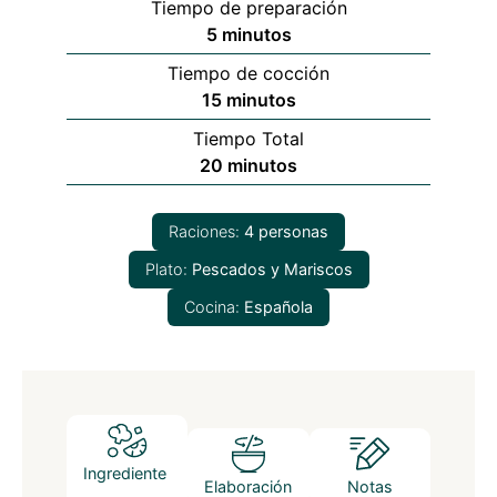
Tiempo de preparación
minutos
5
minutos
Tiempo de cocción
minutos
15
minutos
Tiempo Total
minutos
20
minutos
Raciones:
4
personas
Plato:
Pescados y Mariscos
Cocina:
Española
Ingrediente
Elaboración
Notas