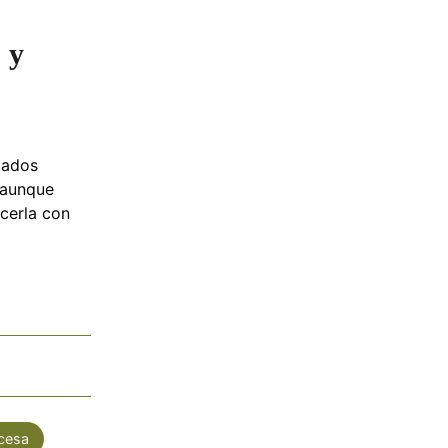
 y
mados
 aunque
cerla con
cesa