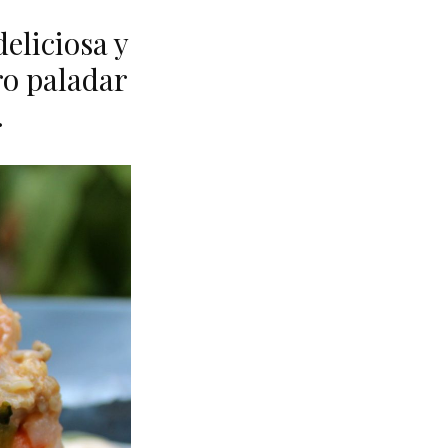
eliciosa y
ro paladar
.