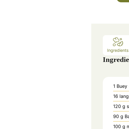
Ingredients
Ingredie
1
Buey
16
lang
120
g
90
g
B
100
g