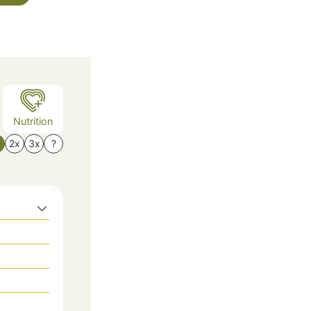
Nutrition
x
2x
3x
?