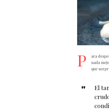
P
ara desped
nada mej
que sorpre
El ta
crudo
condi