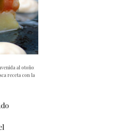
envenida al otoño
esca receta con la
ado
el