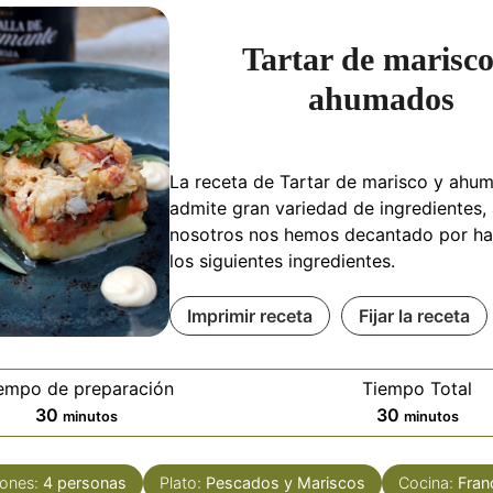
Tartar de marisco
ahumados
La receta de Tartar de marisco y ahu
admite gran variedad de ingredientes,
nosotros nos hemos decantado por ha
los siguientes ingredientes.
Imprimir receta
Fijar la receta
empo de preparación
Tiempo Total
minutos
minutos
30
30
minutos
minutos
iones:
4
personas
Plato:
Pescados y Mariscos
Cocina:
Fran