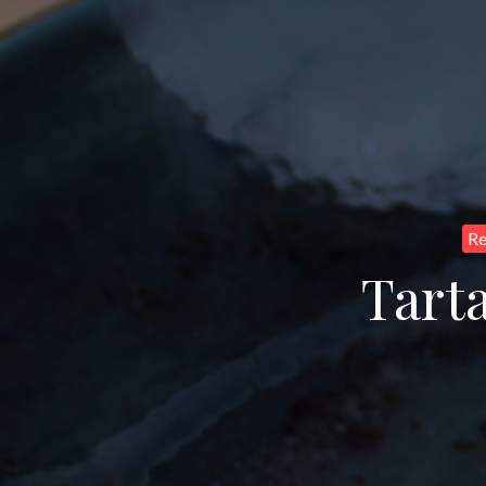
Re
Tart