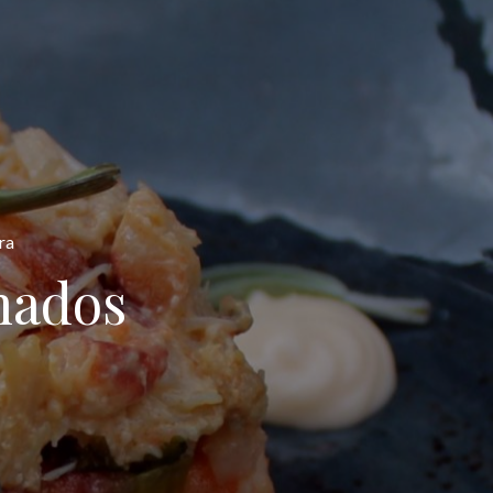
ra
mados