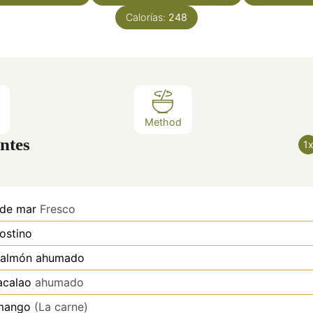
Calorías:
248
Method
ntes
1
 de mar
Fresco
ostino
salmón ahumado
acalao
ahumado
mango
(La carne)