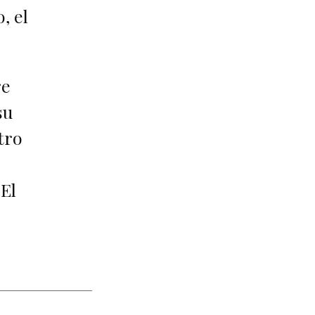
, el
re
su
tro
 El