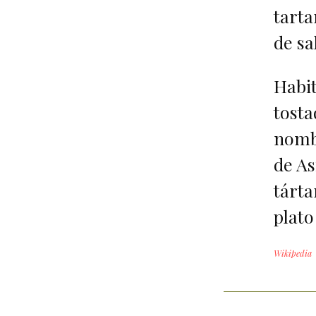
tarta
de sa
Habit
tosta
nombr
de As
tárta
plato
Wikipedia