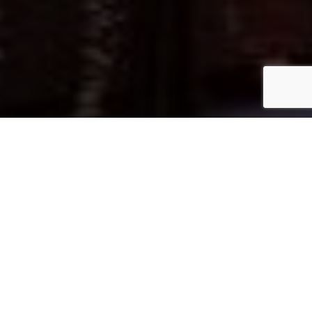
Inicio
Cocineros y Chefs
Martín Berasategui abre restaurante en China
Compartir