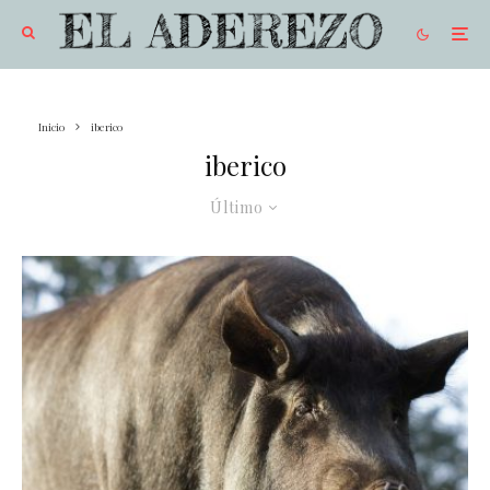
Inicio
iberico
iberico
Último