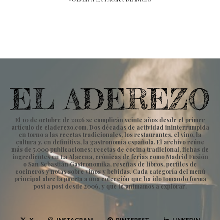
El 10 de octubre de 2026 se cumplirán veinte años desde el primer
artículo de eladerezo.com. Dos décadas de actividad ininterrumpida
en torno a las recetas tradicionales, los restaurantes, el vino, la
cultura y, en definitiva, la gastronomía española. El archivo reúne
más de 5.000 publicaciones: recetas de cocina tradicional, fichas de
ingredientes en La Alacena, crónicas de ferias como Madrid Fusión
o San Sebastián Gastronomika, reseñas de libros, perfiles de
cocineros y notas sobre vinos y bebidas. Cada categoría del menú
principal abre la puerta a una colección que ha ido tomando forma
post a post desde 2006, y que te animamos a explorar.
X
INSTAGRAM
PINTEREST
LINKEDIN