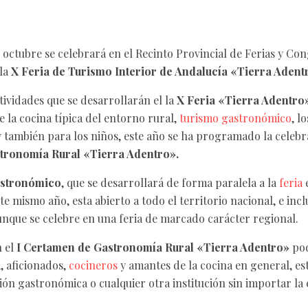
de octubre se celebrará en el Recinto Provincial de Ferias y Co
 la
X Feria de Turismo Interior de Andalucía «Tierra Adent
tividades que se desarrollarán el la
X Feria «Tierra Adentro»
 la cocina típica del entorno rural,
turismo gastronómico
, l
y también para los niños, este año se ha programado la celeb
tronomía Rural «Tierra Adentro».
astronómico
, que se desarrollará de forma paralela a la
feria
e
te mismo año, esta abierto a todo el territorio nacional, e inc
unque se celebre en una feria de marcado carácter regional.
n el
I Certamen de Gastronomía Rural «Tierra Adentro»
pod
, aficionados,
cocineros
y amantes de la cocina en general, es
ión gastronómica o cualquier otra institución sin importar la