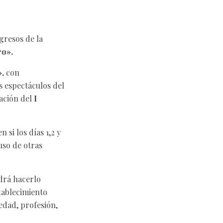
ngresos de la
ro».
,
con
os espectáculos del
ración del
I
n si los días 1,2 y
luso de otras
rá hacerlo
tablecimiento
 edad, profesión,