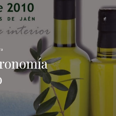
ra
tronomía
o