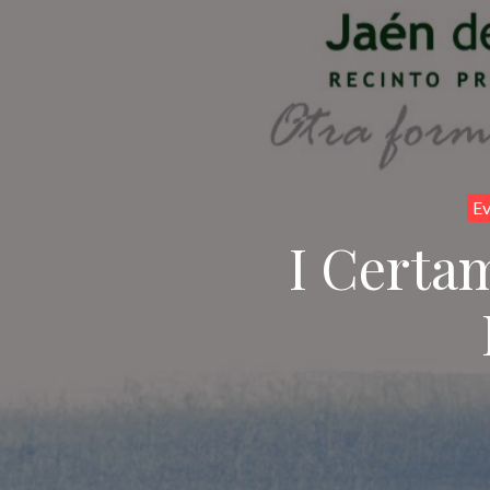
Ev
I Certa