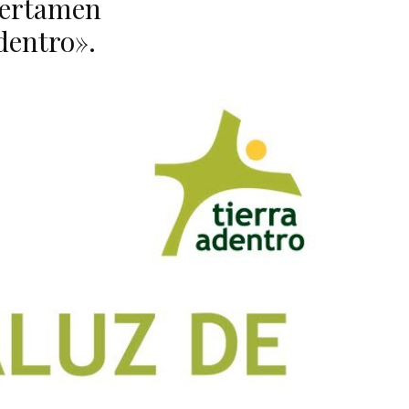
 Certamen
dentro».