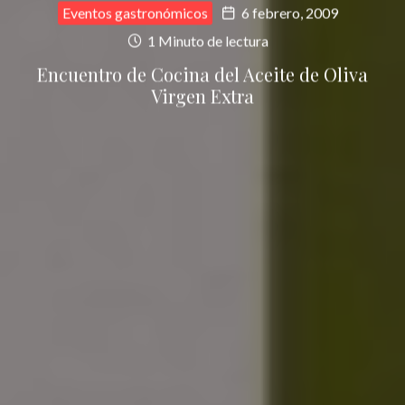
Eventos gastronómicos
6 febrero, 2009
1 Minuto de lectura
Encuentro de Cocina del Aceite de Oliva
Virgen Extra