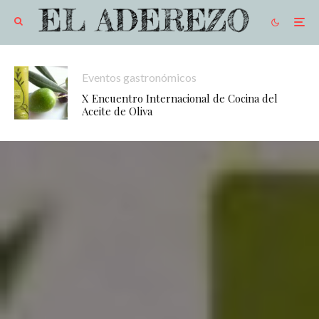
Eventos gastronómicos
X Encuentro Internacional de Cocina del
Aceite de Oliva