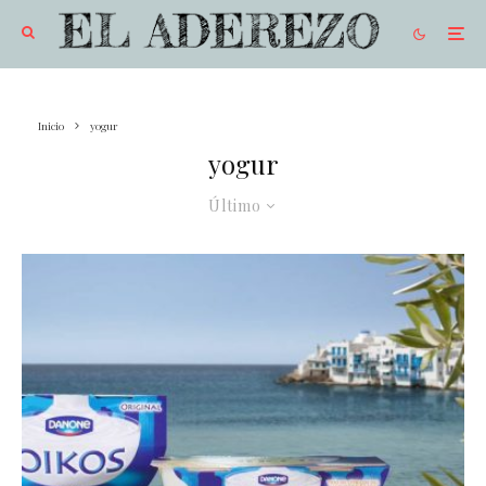
Inicio
yogur
yogur
Último