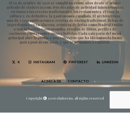
El 10 de octubre de 2026 se cumplirán veinte años desde el primer
artículo de eladerezo.com. Dos décadas de actividad ininterrumpida
en torno a las recetas tradicionales, los restaurantes, el vino, la
cultura y, en definitiva, la gastronomía española. El archivo reúne
más de 5.000 publicaciones: recetas de cocina tradicional, fichas de
ingredientes en La Alacena, crónicas de ferias como Madrid Fusión
o San Sebastián Gastronomika, reseñas de libros, perfiles de
cocineros y notas sobre vinos y bebidas. Cada categoría del menú
principal abre la puerta a una colección que ha ido tomando forma
post a post desde 2006, y que te animamos a explorar.
X
INSTAGRAM
PINTEREST
LINKEDIN
ACERCA DE
CONTACTO
Copyright
2006 eladerezo, all rights reserved