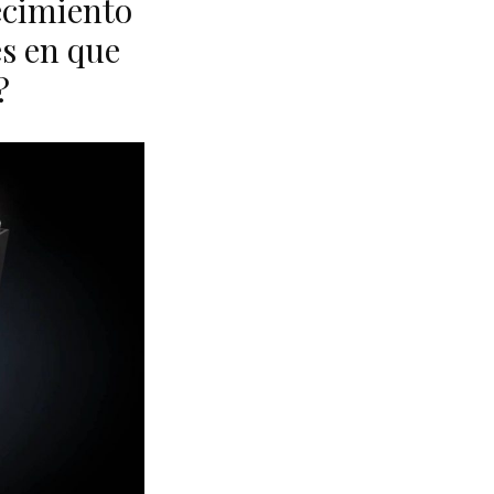
ecimiento
es en que
?