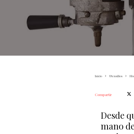
Inicio
Utensilios
His
Compartir
Desde qu
mano de 