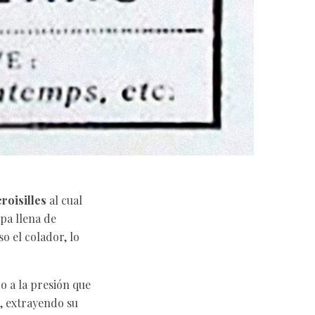
roisilles
al cual
pa llena de
o el colador, lo
do a la presión que
o, extrayendo su