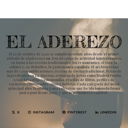
El 10 de octubre de 2026 se cumplirán veinte años desde el primer
artículo de eladerezo.com. Dos décadas de actividad ininterrumpida
en torno a las recetas tradicionales, los restaurantes, el vino, la
cultura y, en definitiva, la gastronomía española. El archivo reúne
más de 5.000 publicaciones: recetas de cocina tradicional, fichas de
ingredientes en La Alacena, crónicas de ferias como Madrid Fusión
o San Sebastián Gastronomika, reseñas de libros, perfiles de
cocineros y notas sobre vinos y bebidas. Cada categoría del menú
principal abre la puerta a una colección que ha ido tomando forma
post a post desde 2006, y que te animamos a explorar.
X
INSTAGRAM
PINTEREST
LINKEDIN