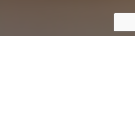
Sopa de ajo picante con pochas, lengua y berberechos
Inicio
Eventos gastronómicos
Burgos entre Cucharas 2018
Compartir