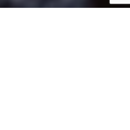
Inicio
Eventos gastronómicos
VI Campeonato de Pintxos “Euskadi Saboréala”
Compartir
Hondarribia acogerá el VI Campeonato de
Pintxos «Euskadi Saboréala» entre el 3 y el 5
de octubre de 2011.