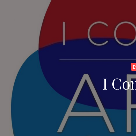
E
I Co