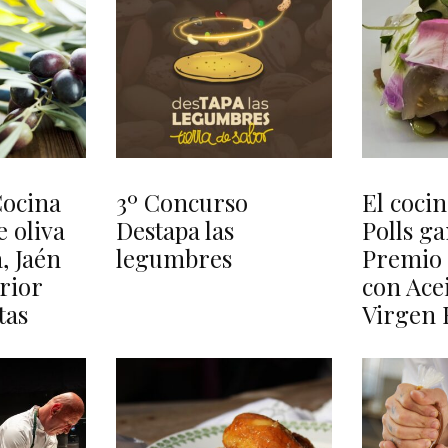
Cocina
3º Concurso
El coci
e oliva
Destapa las
Polls ga
, Jaén
legumbres
Premio 
rior
con Acei
tas
Virgen 