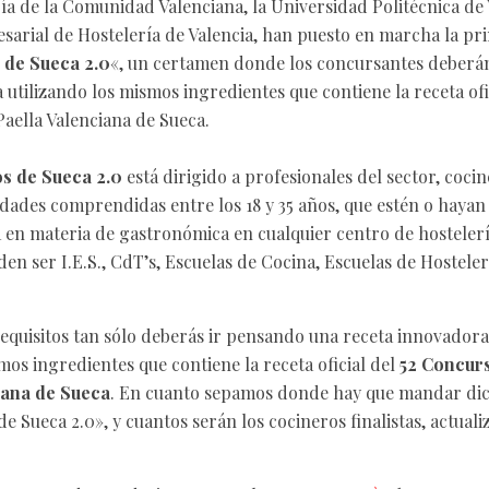
ía de la Comunidad Valenciana, la Universidad Politécnica de V
arial de Hostelería de Valencia, han puesto en marcha la pri
 de Sueca 2.0
«, un certamen donde los concursantes deberá
 utilizando los mismos ingredientes que contiene la receta of
Paella Valenciana de Sueca.
s de Sueca 2.0
está dirigido a profesionales del sector, coci
edades comprendidas entre los 18 y 35 años, que estén o hayan
 en materia de gastronómica en cualquier centro de hostelerí
n ser I.E.S., CdT’s, Escuelas de Cocina, Escuelas de Hosteler
requisitos tan sólo deberás ir pensando una receta innovadora
mos ingredientes que contiene la receta oficial del
52 Concurs
iana de Sueca
. En cuanto sepamos donde hay que mandar dic
 Sueca 2.0», y cuantos serán los cocineros finalistas, actual