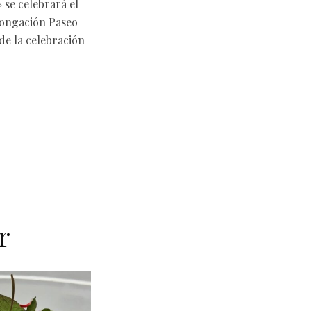
» se celebrará el
olongación Paseo
 de la celebración
r