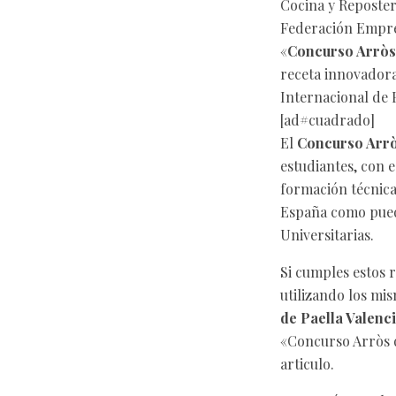
Cocina y Reposter
Federación Empres
«
Concurso Arròs
receta innovadora
Internacional de 
[ad#cuadrado]
El
Concurso Arrò
estudiantes, con 
formación técnica
España como puede
Universitarias.
Si cumples estos 
utilizando los mis
de Paella Valenc
«Concurso Arròs de
articulo.