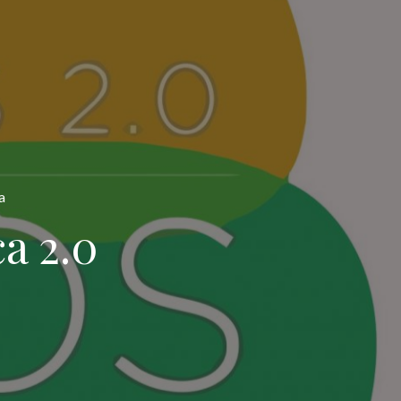
a
a 2.0