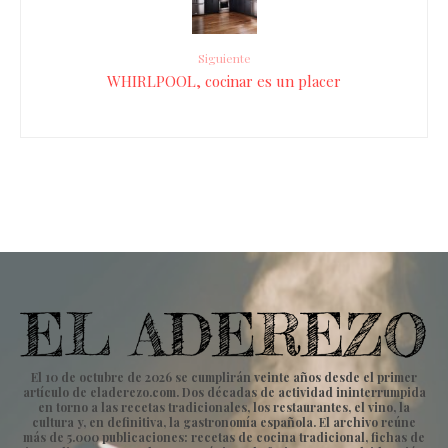
Siguiente
WHIRLPOOL, cocinar es un placer
El 10 de octubre de 2026 se cumplirán veinte años desde el primer
artículo de eladerezo.com. Dos décadas de actividad ininterrumpida
en torno a las recetas tradicionales, los restaurantes, el vino, la
cultura y, en definitiva, la gastronomía española. El archivo reúne
más de 5.000 publicaciones: recetas de cocina tradicional, fichas de