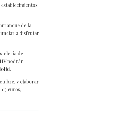
s establecimientos
 arranque de la
unciar a disfrutar
stelería de
PEHV podrán
dolid
.
ctubre, y elaborar
1’5 euros,