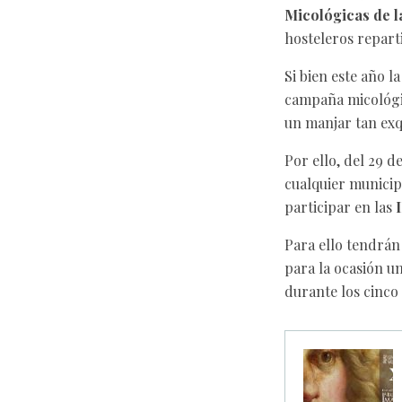
Micológicas de l
hosteleros repart
Si bien este año l
campaña micológic
un manjar tan exq
Por ello, del 29 d
cualquier municipi
participar en las
Para ello tendrán 
para la ocasión un
durante los cinco 