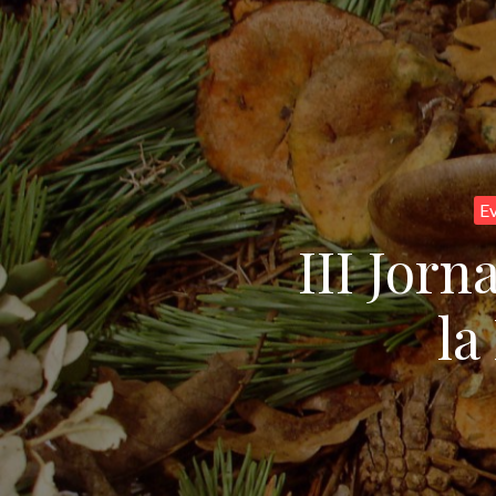
E
III Jor
la