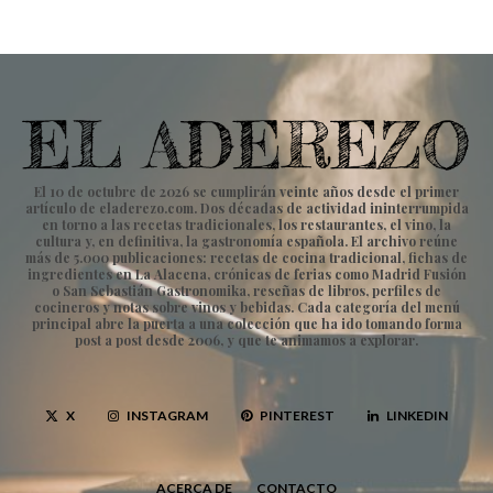
El 10 de octubre de 2026 se cumplirán veinte años desde el primer
artículo de eladerezo.com. Dos décadas de actividad ininterrumpida
en torno a las recetas tradicionales, los restaurantes, el vino, la
cultura y, en definitiva, la gastronomía española. El archivo reúne
más de 5.000 publicaciones: recetas de cocina tradicional, fichas de
ingredientes en La Alacena, crónicas de ferias como Madrid Fusión
o San Sebastián Gastronomika, reseñas de libros, perfiles de
cocineros y notas sobre vinos y bebidas. Cada categoría del menú
principal abre la puerta a una colección que ha ido tomando forma
post a post desde 2006, y que te animamos a explorar.
X
INSTAGRAM
PINTEREST
LINKEDIN
ACERCA DE
CONTACTO