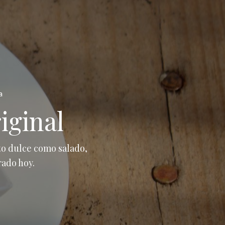
a
riginal
nto dulce como salado,
rado hoy.