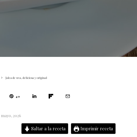
Jalea de uva, deliciosa y original
40
5 mayo, 2026
Saltar a la receta
Imprimir receta