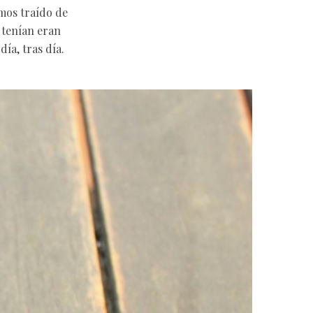
mos traído de
 tenían eran
ía, tras día.