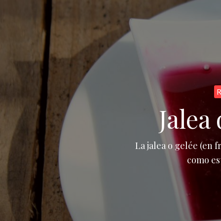
R
Jalea 
La jalea o gelée (en 
como est