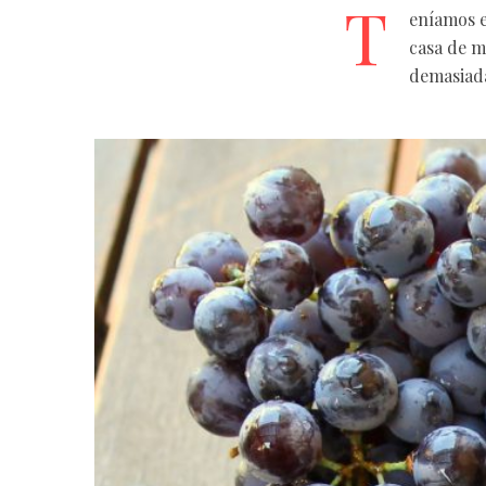
T
eníamos e
casa de m
demasiada