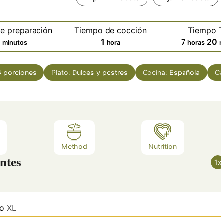
e preparación
Tiempo de cocción
Tiempo T
minutos
hora
horas
0
1
7
20
minutos
hora
horas
6
porciones
Plato:
Dulces y postres
Cocina:
Española
C
Method
Nutrition
ntes
1
o
XL