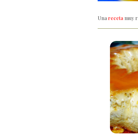
Una
receta
muy ri