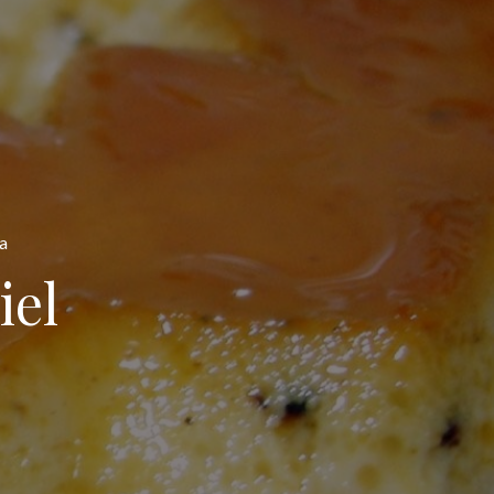
a
iel