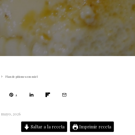
Flan de piñones con miel
2
5 mayo, 2026
Saltar a la receta
Imprimir receta