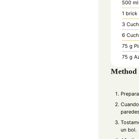
500
ml
1
brick
3
Cuch
6
Cuch
75
g
P
75
g
A
Method
Prepara
Cuando 
paredes
Tostamo
un bol.