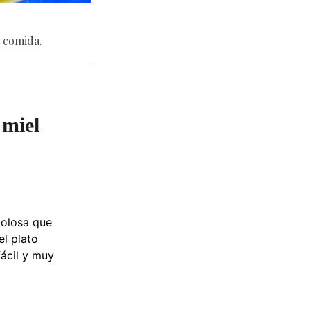
a comida.
 miel
golosa que
el plato
fácil y muy