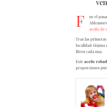
ven
F
ue el pasa
Aldeanueva
aceite
de o
Tras las primeras
localidad riojana 
litros cada una.
Este
aceite roba
proporciones pu