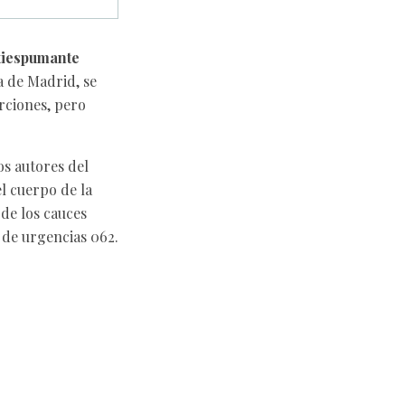
tiespumante
a de Madrid, se
rciones, pero
os autores del
el cuerpo de la
de los cauces
 de urgencias 062.