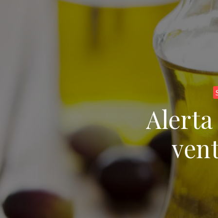
Alerta
vent