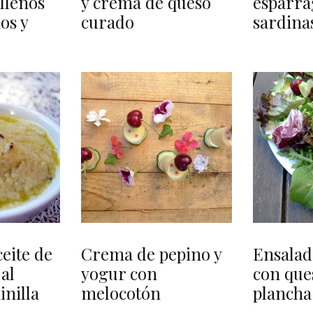
llenos
y crema de queso
espárra
os y
curado
sardina
eite de
Crema de pepino y
Ensalad
 al
yogur con
con ques
inilla
melocotón
plancha