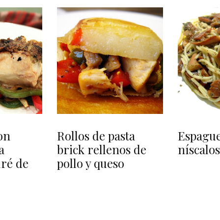
on
Rollos de pasta
Espague
a
brick rellenos de
níscalo
uré de
pollo y queso