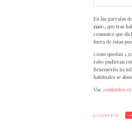
En las garrafas d
1510
«, que tras ha
comunicó que dic
fuera de éstas pu
Como quedan 1.200
robo pudieran esta
Benemérita ha inf
habituales se abs
Vía:
20minutos.es
ETIQUETAS
A