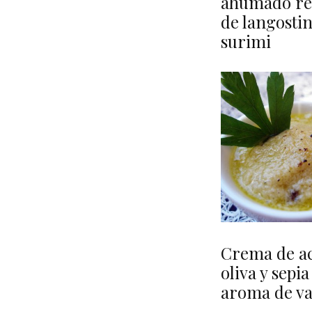
ahumado re
de langostin
surimi
Crema de ac
oliva y sepia
aroma de va