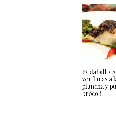
Rodaballo c
verduras a l
plancha y p
brócoli