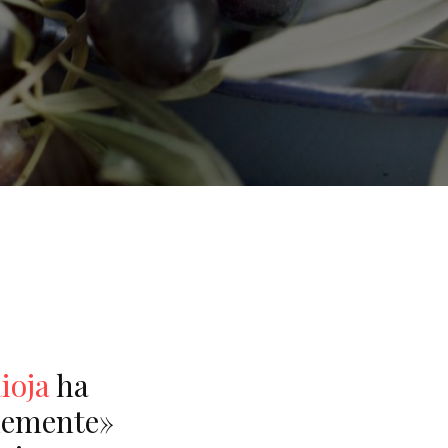
ioja
ha
blemente»