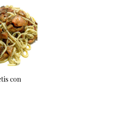
tis con
s