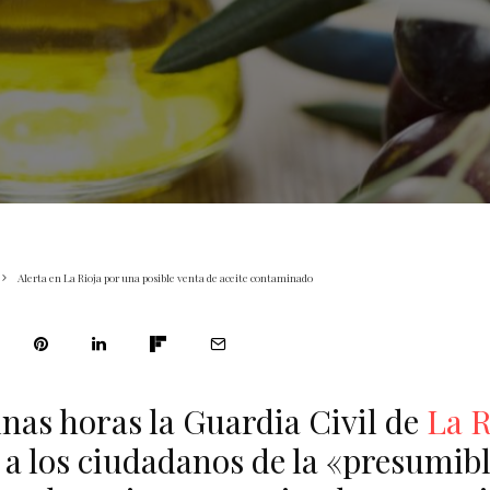
Alerta en La Rioja por una posible venta de aceite contaminado
nas horas la Guardia Civil de
La R
 a los ciudadanos de la «presumi