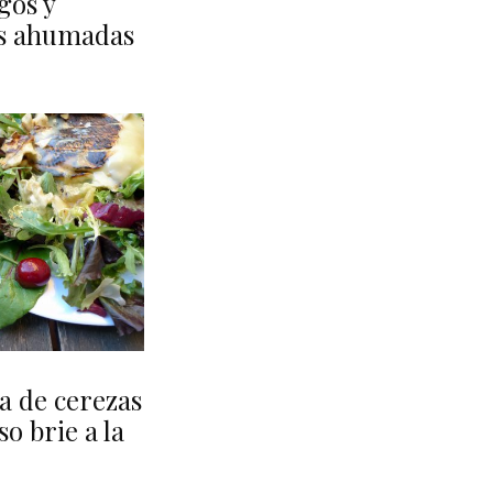
gos y
s ahumadas
a de cerezas
o brie a la