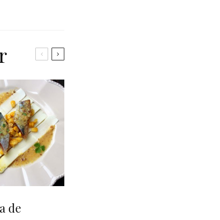
r
a de