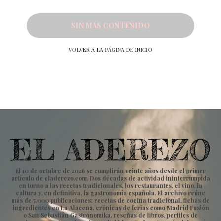
SIN MÁS CONTENIDO
VOLVER A LA PÁGINA DE INICIO
El 10 de octubre de 2026 se cumplirán veinte años desde el primer
artículo de eladerezo.com. Dos décadas de actividad ininterrumpida
en torno a las recetas tradicionales, los restaurantes, el vino, la
cultura y, en definitiva, la gastronomía española. El archivo reúne
más de 5.000 publicaciones: recetas de cocina tradicional, fichas de
ingredientes en La Alacena, crónicas de ferias como Madrid Fusión
o San Sebastián Gastronomika, reseñas de libros, perfiles de