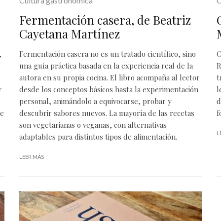
Cultura gastronómica
C
Fermentación casera, de Beatriz
Cayetana Martínez
,
Fermentación casera no es un tratado científico, sino
C
una guía práctica basada en la experiencia real de la
R
autora en su propia cocina. El libro acompaña al lector
t
y
desde los conceptos básicos hasta la experimentación
l
personal, animándolo a equivocarse, probar y
d
ne
descubrir sabores nuevos. La mayoría de las recetas
f
son vegetarianas o veganas, con alternativas
L
adaptables para distintos tipos de alimentación.
LEER MÁS