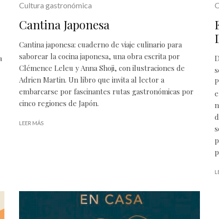
Cultura gastronómica
C
Cantina Japonesa
Cantina japonesa: cuaderno de viaje culinario para
saborear la cocina japonesa, una obra escrita por
a
D
Clémence Leleu y Anna Shoji, con ilustraciones de
s
Adrien Martin. Un libro que invita al lector a
P
embarcarse por fascinantes rutas gastronómicas por
e
cinco regiones de Japón.
n
d
LEER MÁS
s
p
p
L