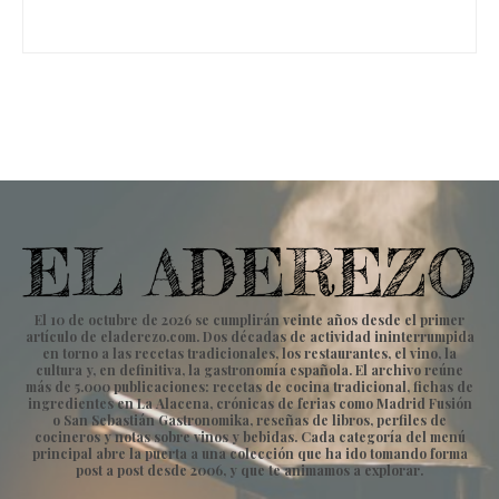
El 10 de octubre de 2026 se cumplirán veinte años desde el primer
artículo de eladerezo.com. Dos décadas de actividad ininterrumpida
en torno a las recetas tradicionales, los restaurantes, el vino, la
cultura y, en definitiva, la gastronomía española. El archivo reúne
más de 5.000 publicaciones: recetas de cocina tradicional, fichas de
ingredientes en La Alacena, crónicas de ferias como Madrid Fusión
o San Sebastián Gastronomika, reseñas de libros, perfiles de
cocineros y notas sobre vinos y bebidas. Cada categoría del menú
principal abre la puerta a una colección que ha ido tomando forma
post a post desde 2006, y que te animamos a explorar.