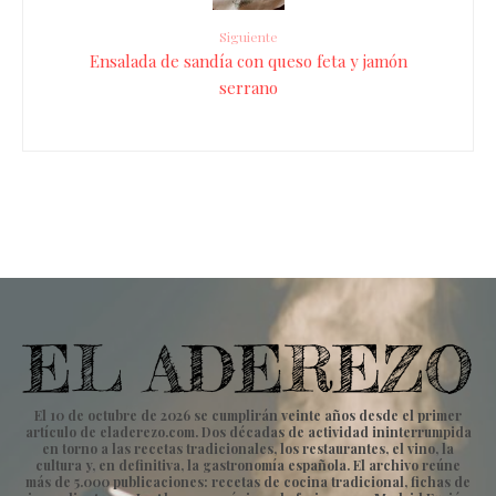
Siguiente
Ensalada de sandía con queso feta y jamón
serrano
El 10 de octubre de 2026 se cumplirán veinte años desde el primer
artículo de eladerezo.com. Dos décadas de actividad ininterrumpida
en torno a las recetas tradicionales, los restaurantes, el vino, la
cultura y, en definitiva, la gastronomía española. El archivo reúne
más de 5.000 publicaciones: recetas de cocina tradicional, fichas de