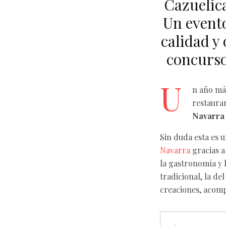
Cazuelica
Un evento
calidad y 
concurso
U
n año más
restauran
Navarra
Sin duda esta es 
Navarra
gracias a
la gastronomía y 
tradicional, la de
creaciones, acomp