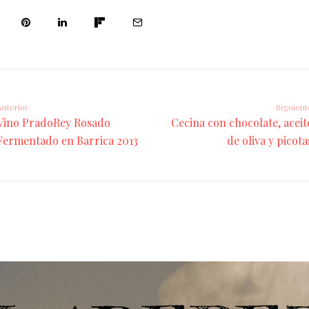
Anterior
Siguient
Vino PradoRey Rosado
Cecina con chocolate, aceit
Fermentado en Barrica 2013
de oliva y picota