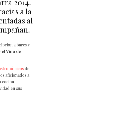
arra 2014.
acias a la
sentadas al
compañan.
ripción a bares y
 el Vino de
astronómicos
de
nos aficionados a
a cocina
ividad en sus