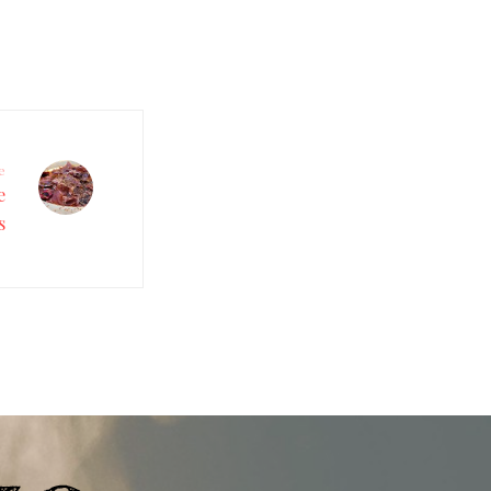
e
e
s