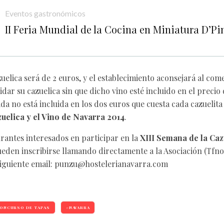
Eventos gastronómicos
II Feria Mundial de la Cocina en Miniatura D’Pi
zuelica será de 2 euros, y el establecimiento aconsejará al co
ar su cazuelica sin que dicho vino esté incluido en el precio 
da no está incluida en los dos euros que cuesta cada cazuelita
uelica y el Vino de Navarra 2014
.
urantes interesados en participar en la
XIII Semana de la Caz
ueden inscribirse llamando directamente a la Asociación (Tfno.
siguiente email:
punzu@hostelerianavarra.com
ONCURSO DE TAPAS
NAVARRA