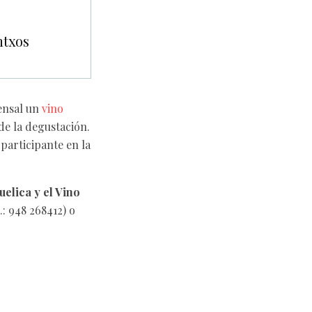
ntxos
mensal un
vino
de la degustación.
 participante en la
uelica y el Vino
: 948 268412) o