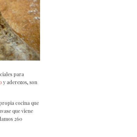
ciales para
o
y aderezos, son
propia cocina que
nvase que viene
ñadamos 260