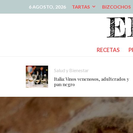
6 AGOSTO, 2026
TARTAS
BIZCOCHOS
RECETAS
P
Salud y Bienestar
Italia: Vinos venenosos, adulterados y
pan negro