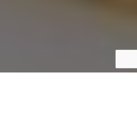
2
Inicio
Recetas de Cocina
Bizcocho con manzana, piñones y pipas