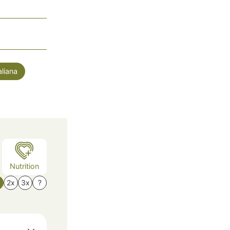
aliana
Nutrition
x
2x
3x
?