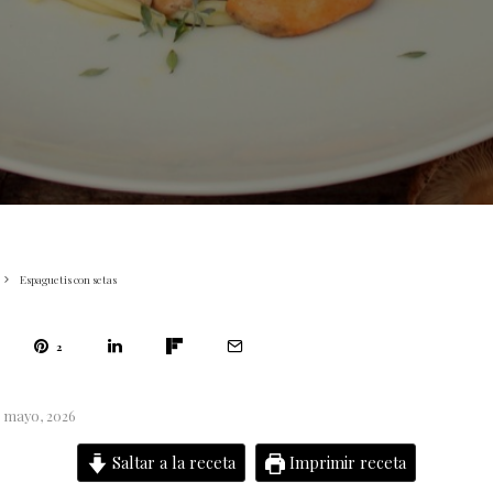
Espaguetis con setas
2
5 mayo, 2026
Saltar a la receta
Imprimir receta