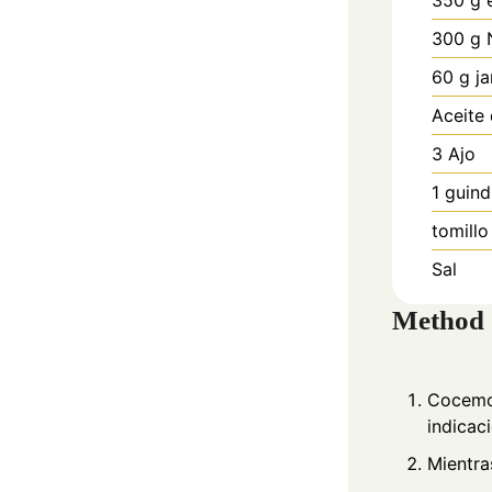
300
g
60
g
j
Aceite 
3
Ajo
1
guindi
tomillo
Sal
Method
Cocemos
indicac
Mientra