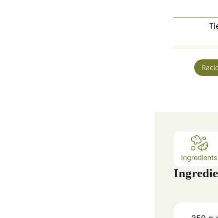
Ti
Raci
Ingredients
Ingredie
350
g