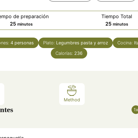
empo de preparación
Tiempo Total
minutos
minutos
25
25
minutos
minutos
ones:
4
personas
Plato:
Legumbres pasta y arroz
Cocina:
It
Calorías:
236
Method
ntes
1
espaguetis