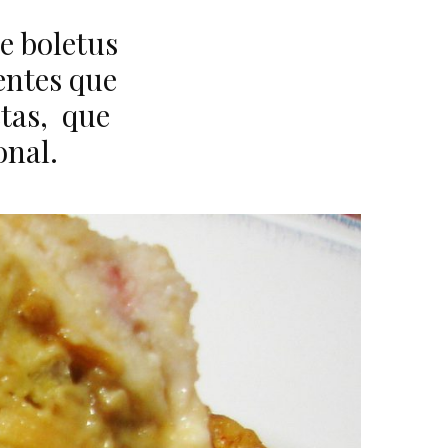
e boletus
entes que
etas, que
onal.