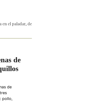
a en el paladar, de
enas de
quillos
enas de
tres
 pollo,