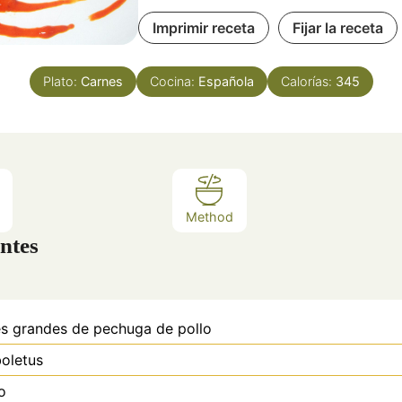
Imprimir receta
Fijar la receta
Plato:
Carnes
Cocina:
Española
Calorías:
345
Method
ntes
es grandes de
pechuga de pollo
oletus
o