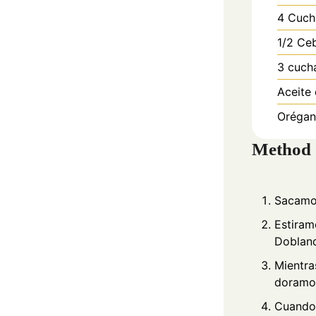
4
Cuch
1/2
Ceb
3
cuch
Aceite 
Orégan
Method
Sacamos
Estiram
Dobland
Mientra
doramos
Cuando 