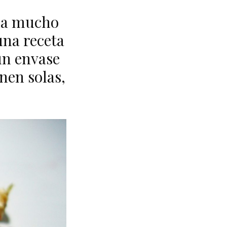
 da mucho
una receta
 un envase
nen solas,