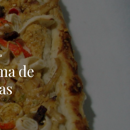
a
ema de
as