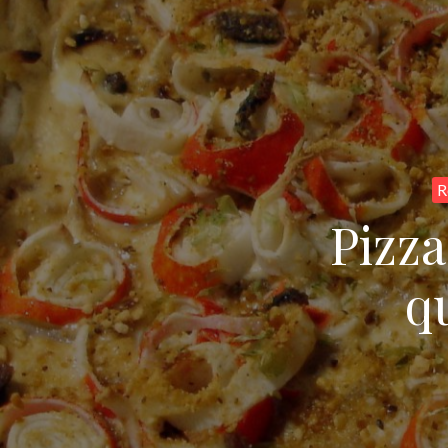
R
Pizza
q