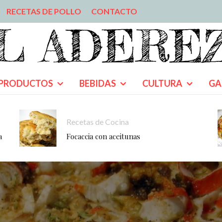
RECETAS DE POLLO
CONTACTO
PRODUCTOS
BEBIDAS
CULTURA
GA
Recetas de Cocina
a
Focaccia con aceitunas