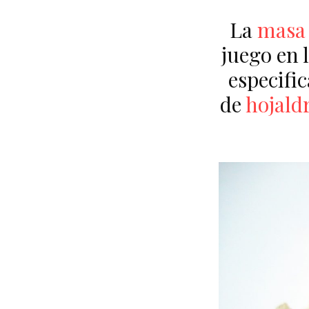
La
masa 
juego en 
especific
de
hojald