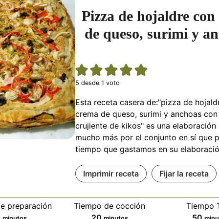
Pizza de hojaldre con
de queso, surimi y a
5
desde 1 voto
Esta receta casera de:"pizza de hojald
crema de queso, surimi y anchoas con
crujiente de kikos" es una elaboración
mucho más por el conjunto en sí que p
tiempo que gastamos en su elaboració
Imprimir receta
Fijar la receta
e preparación
Tiempo de cocción
Tiempo T
minutos
minutos
min
0
20
50
minutos
minutos
minu