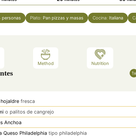
4
personas
Plato:
Pan pizzas y masas
Cocina:
Italiana
C
Method
Nutrition
ntes
1
hojaldre
fresca
mi
o palitos de cangrejo
es
Anchoa
a
Queso Philadelphia
tipo philadelphia