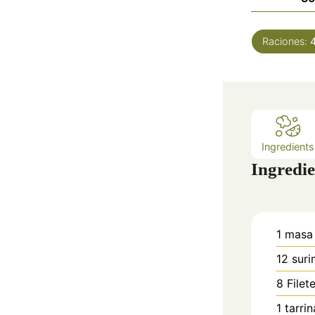
Raciones:
Ingredients
Ingredie
1
masa
12
suri
8
Filet
1
tarrin