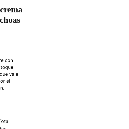
 crema
nchoas
re con
 toque
 que vale
or el
n.
otal
utos
tos