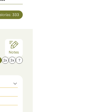
alorías:
333
Notes
x
2x
3x
?