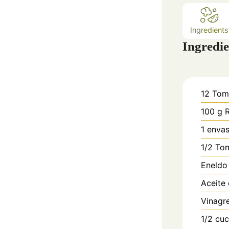
Ingredients
Ingredie
12
Tom
100
g
1
envas
1/2
Tom
Eneldo
Aceite 
Vinagr
1/2
cuc