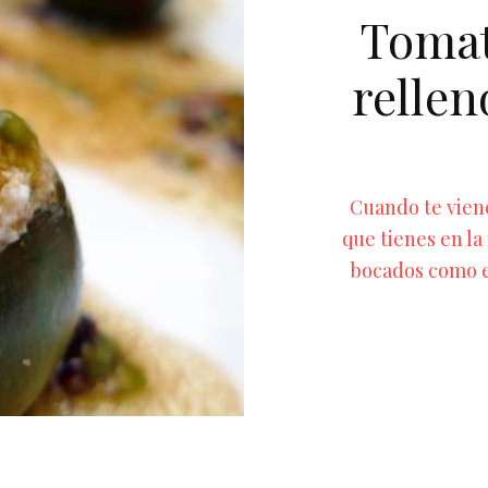
Tomat
rellen
Cuando te viene
que tienes en la
bocados como e