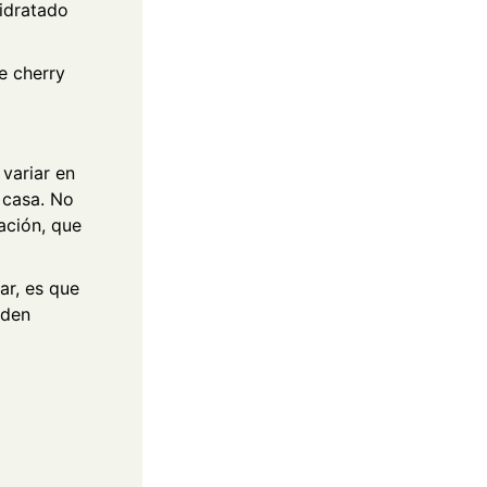
hidratado
e cherry
variar en
 casa. No
ación, que
ar, es que
eden