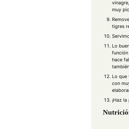
vinagre
muy pic
Removem
tigres r
Servimo
Lo buen
función
hace fa
también
Lo que 
con muy
elabora
¡Haz la
Nutrici