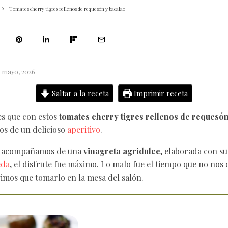
Tomates cherry tigres rellenos de requesón y bacalao
5 mayo, 2026
Saltar a la receta
Imprimir receta
es que con estos
tomates cherry tigres rellenos de requesón
os de un delicioso
aperitivo
.
s acompañamos de una
vinagreta agridulce
, elaborada con su
eda
, el disfrute fue máximo. Lo malo fue el tiempo que no nos 
vimos que tomarlo en la mesa del salón.