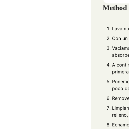
Method
Lavamos
Con un c
Vaciamo
absorbe
A conti
primera
Ponemos
poco de
Removem
Limpiam
relleno
Echamos