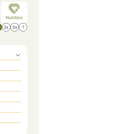
Nutrition
x
2x
3x
?