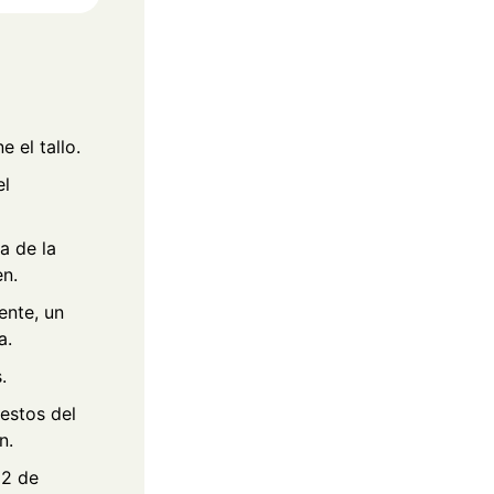
 el tallo.
el
a de la
en.
ente, un
a.
.
restos del
n.
 2 de