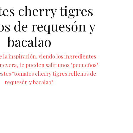
es cherry tigres
os de requesón y
bacalao
 la inspiración, viendo los ingredientes
 nevera, te pueden salir unos "pequeños"
stos "tomates cherry tigres rellenos de
requesón y bacalao".