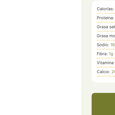
Calorías:
Proteina
Grasa sa
Grasa mo
Sodio:
16
Fibra:
1
g
Vitamina
Calcio:
2