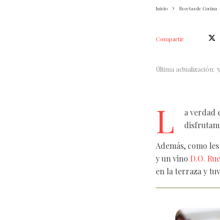
Inicio
Recetas de Cocina
Compartir
Última actualización:
L
a verdad 
disfrutam
Además, como le
y un vino
D.O. Ru
en la terraza y tu