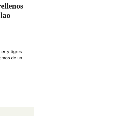
rellenos
lao
erry tigres
tamos de un