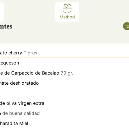
Method
ntes
1
ate cherry
Tigres
Requesón
e de Carpaccio de
Bacalao
70 gr.
ate deshidratado
de oliva virgen extra
e
de buena calidad
haradita
Miel