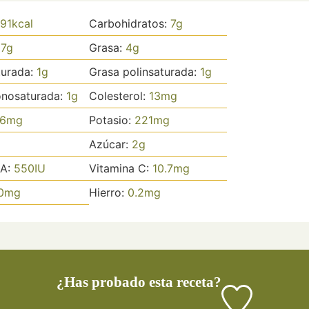
91
kcal
Carbohidratos:
7
g
:
7
g
Grasa:
4
g
turada:
1
g
Grasa polinsaturada:
1
g
nosaturada:
1
g
Colesterol:
13
mg
6
mg
Potasio:
221
mg
Azúcar:
2
g
 A:
550
IU
Vitamina C:
10.7
mg
0
mg
Hierro:
0.2
mg
¿Has probado esta receta?