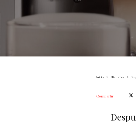
Inicio
Utensilios
Exp
Compartir
Despué