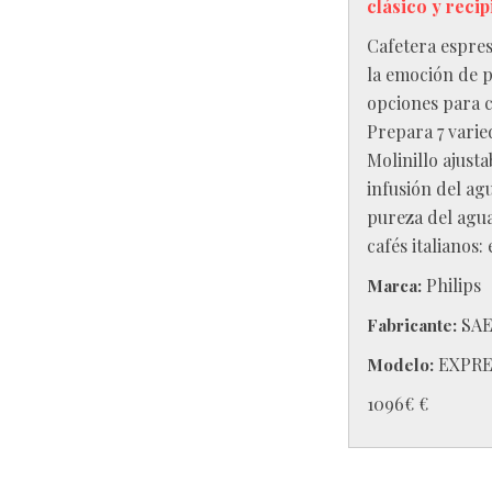
clásico y recip
Cafetera espres
la emoción de p
opciones para c
Prepara 7 varie
Molinillo ajust
infusión del ag
pureza del agua
cafés italianos:
Philips
Marca:
SA
Fabricante:
EXPRE
Modelo:
1096€
€