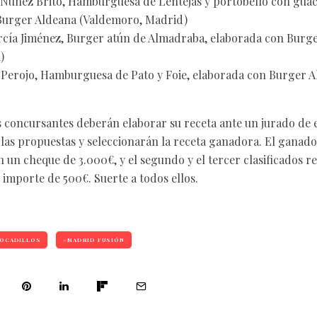
Núñez Brito, Hamburguesa de Lentejas y portobello con guac
Burger Aldeana (Valdemoro, Madrid)
arcía Jiménez, Burger atún de Almadraba, elaborada con Burg
)
Perojo, Hamburguesa de Pato y Foie, elaborada con Burger A
eis concursantes deberán elaborar su receta ante un jurado de 
las propuestas y seleccionarán la receta ganadora. El ganad
 un cheque de 3.000€, y el segundo y el tercer clasificados r
 importe de 500€. Suerte a todos ellos.
OCADILLOS
MADRID FUSIÓN