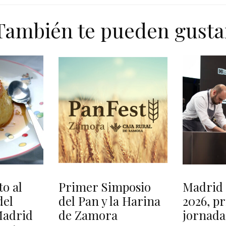
También te pueden gusta
o al
Primer Simposio
Madrid 
del
del Pan y la Harina
2026, p
adrid
de Zamora
jornada