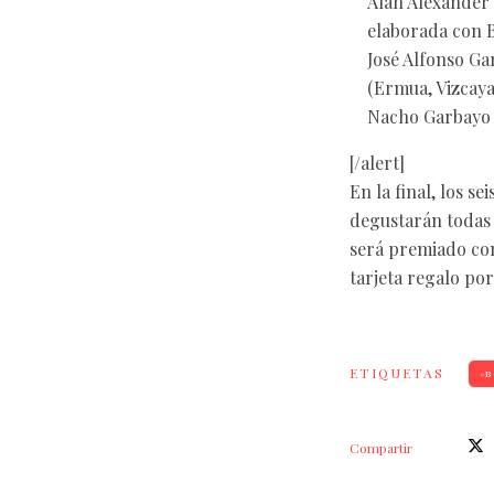
Alan Alexander 
elaborada con 
José Alfonso G
(Ermua, Vizcaya
Nacho Garbayo 
[/alert]
En la final, los s
degustarán todas 
será premiado con
tarjeta regalo por
ETIQUETAS
B
Compartir