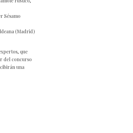
amole rústico,
er Sésamo
ldeana (Madrid)
expertos, que
or del concurso
ecibirán una