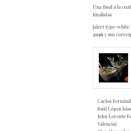
Una final a la cua
finalistas.
[alert type=white
2016
y sus corres
Carlos Fernánd
Raúl López Sánc
John Lorente Fe
Valencia)