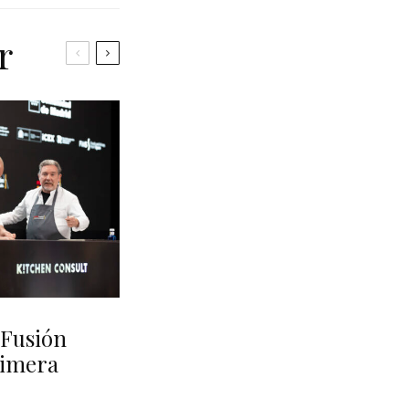
r
Fusión
rimera