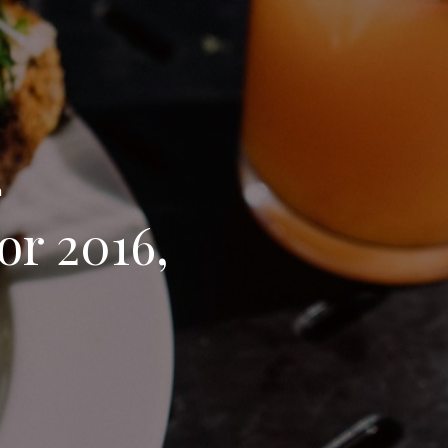
a
or 2016,