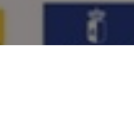
Cartel Feria Trufa 2011
Inicio
Eventos gastronómicos
II Feria de la Trufa de Cuenca
Compartir