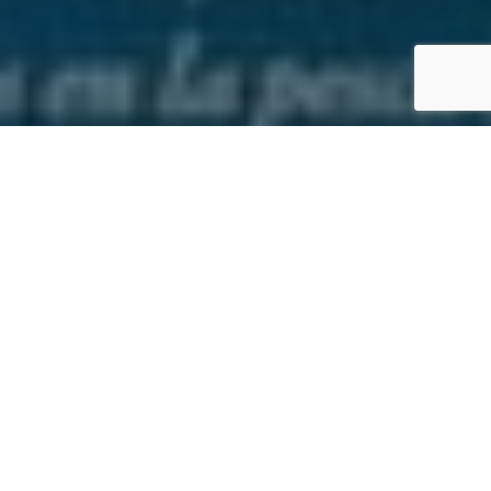
Inicio
Eventos gastronómicos
IX Concurso Gastronómico Interatún
Compartir