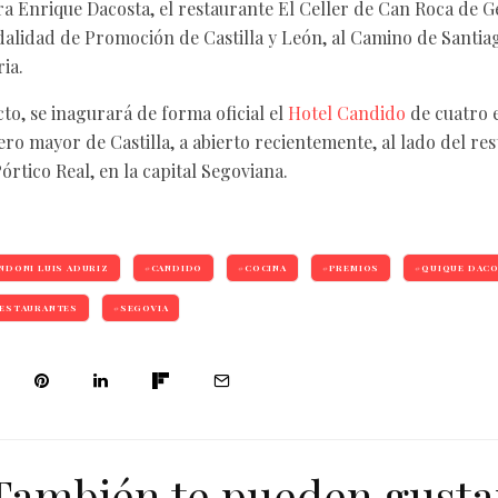
a Enrique Dacosta, el restaurante El Celler de Can Roca de G
dalidad de Promoción de Castilla y León, al Camino de Santiag
ria.
to, se inagurará de forma oficial el
Hotel Candido
de cuatro e
ero mayor de Castilla, a abierto recientemente, al lado del re
rtico Real, en la capital Segoviana.
NDONI LUIS ADURIZ
CANDIDO
COCINA
PREMIOS
QUIQUE DAC
ESTAURANTES
SEGOVIA
También te pueden gusta