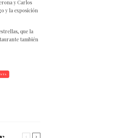
erona y Carlos
o y la exposición
strellas, que la
staurante también
OSTA
r