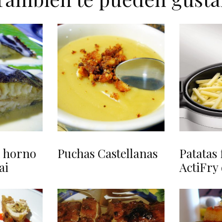
l horno
Puchas Castellanas
Patatas 
ai
ActiFry 