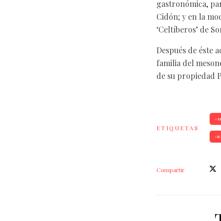
gastronómica, par
Cidón; y en la mo
‘Celtíberos’ de So
Después de éste ac
familia del meson
de su propiedad Pó
A
ETIQUETAS
R
Compartir