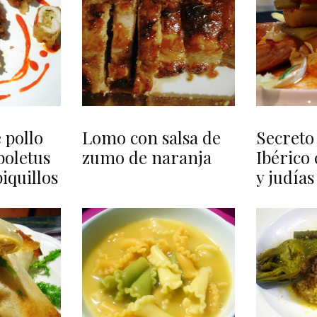
 pollo
Lomo con salsa de
Secreto
boletus
zumo de naranja
Ibérico 
piquillos
y judías