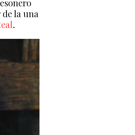
Mesonero
 de la una
Real
.