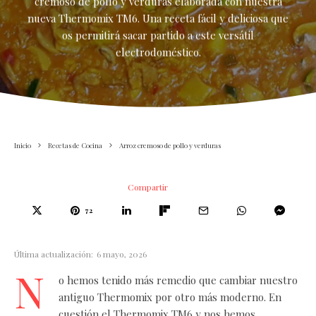
cremoso de pollo y verduras elaborada con nuestra
nueva Thermomix TM6. Una receta fácil y deliciosa que
os permitirá sacar partido a este versátil
electrodoméstico.
Inicio
Recetas de Cocina
Arroz cremoso de pollo y verduras
Compartir
72
Última actualización:
6 mayo, 2026
N
o hemos tenido más remedio que cambiar nuestro
antiguo Thermomix por otro más moderno. En
cuestión el Thermomix TM6 y nos hemos