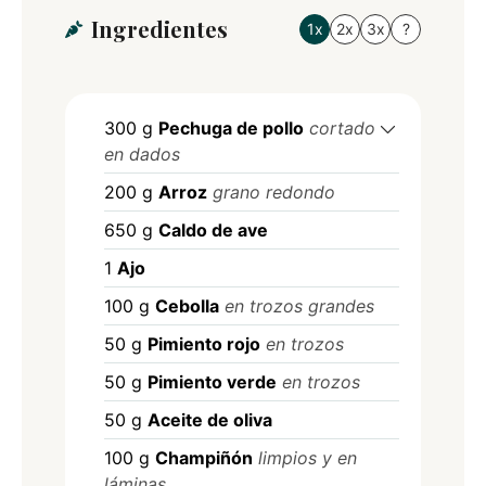
Ingredientes
1x
2x
3x
?
300
g
Pechuga de pollo
cortado
en dados
200
g
Arroz
grano redondo
650
g
Caldo de ave
1
Ajo
100
g
Cebolla
en trozos grandes
50
g
Pimiento rojo
en trozos
50
g
Pimiento verde
en trozos
50
g
Aceite de oliva
100
g
Champiñón
limpios y en
láminas