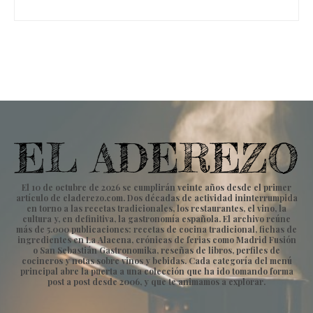
El 10 de octubre de 2026 se cumplirán veinte años desde el primer
artículo de eladerezo.com. Dos décadas de actividad ininterrumpida
en torno a las recetas tradicionales, los restaurantes, el vino, la
cultura y, en definitiva, la gastronomía española. El archivo reúne
más de 5.000 publicaciones: recetas de cocina tradicional, fichas de
ingredientes en La Alacena, crónicas de ferias como Madrid Fusión
o San Sebastián Gastronomika, reseñas de libros, perfiles de
cocineros y notas sobre vinos y bebidas. Cada categoría del menú
principal abre la puerta a una colección que ha ido tomando forma
post a post desde 2006, y que te animamos a explorar.