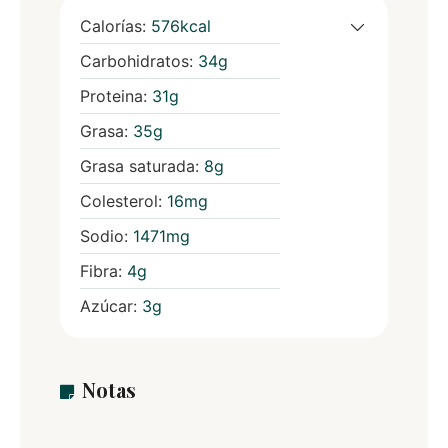
Calorías:
576
kcal
Carbohidratos:
34
g
Proteina:
31
g
Grasa:
35
g
Grasa saturada:
8
g
Colesterol:
16
mg
Sodio:
1471
mg
Fibra:
4
g
Azúcar:
3
g
Notas