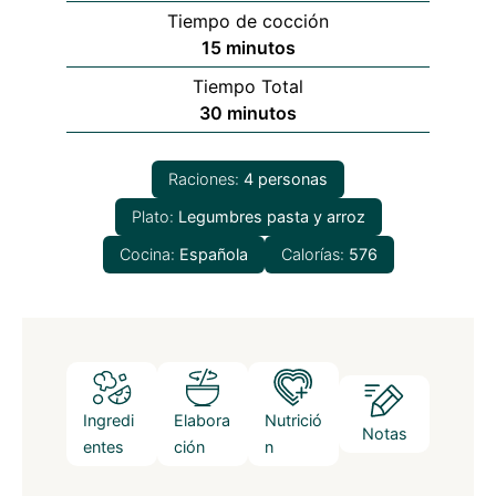
Tiempo de cocción
minutos
15
minutos
Tiempo Total
minutos
30
minutos
Raciones:
4
personas
Plato:
Legumbres pasta y arroz
Cocina:
Española
Calorías:
576
Ingredi
Elabora
Nutrició
Notas
entes
ción
n