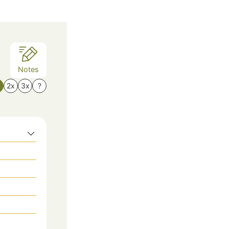
Notes
x
2x
3x
?