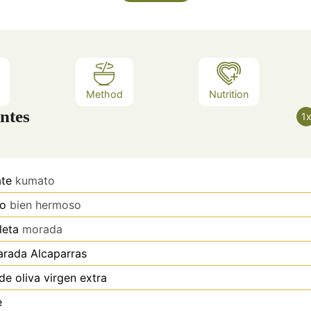
Method
Nutrition
ntes
1
te
kumato
no
bien hermoso
leta
morada
arada
Alcaparras
de oliva virgen extra
e