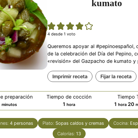
kumato
4
desde 1 voto
Queremos apoyar al #pepinoespañol, 
de la celebración del Día del Pepino, c
«revisión» del Gazpacho de kumato y 
Imprimir receta
Fijar la receta
e preparación
Tiempo de cocción
Tiempo T
minutos
hora
hora
m
0
1
1
20
minutos
hora
hora
m
ones:
4
personas
Plato:
Sopas caldos y cremas
Cocina:
Esp
Calorías:
13