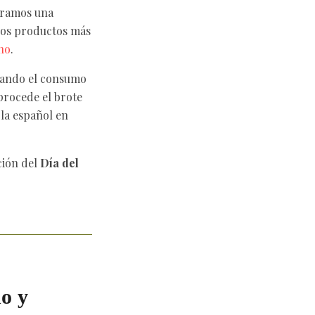
oramos una
los productos más
no
.
nando el consumo
procede el brote
ola español en
ción del
Día del
o y