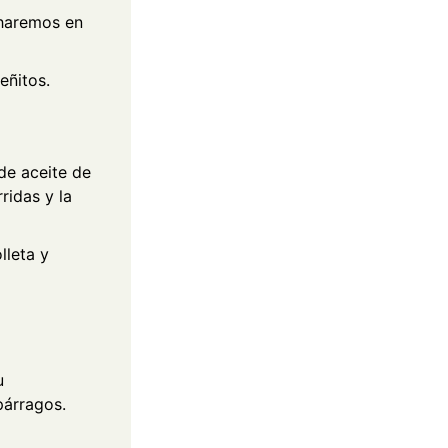
charemos en
eñitos.
de aceite de
ridas y la
lleta y
u
párragos.