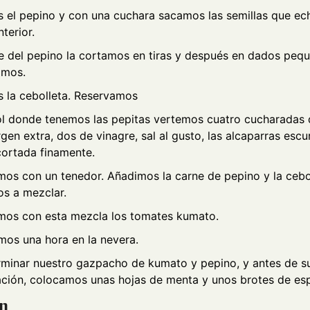
 el pepino y con una cuchara sacamos las semillas que e
nterior.
e del pepino la cortamos en tiras y después en dados pequ
amos.
 la cebolleta. Reservamos
ol donde tenemos las pepitas vertemos cuatro cucharadas 
rgen extra, dos de vinagre, sal al gusto, las alcaparras escur
ortada finamente.
os con un tenedor. Añadimos la carne de pepino y la cebo
s a mezclar.
mos con esta mezcla los tomates kumato.
os una hora en la nevera.
rminar nuestro gazpacho de kumato y pepino, y antes de s
ción, colocamos unas hojas de menta y unos brotes de es
ón