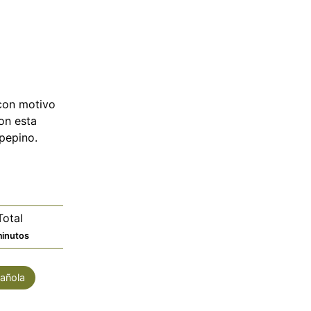
con motivo
on esta
pepino.
otal
inutos
inutos
añola