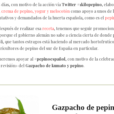
 días, con motivo de la acción vía
Twitter #1kilopepino
, elab
a
crema de pepino, yogur y melocotón
como apoyo a unos de 
tativos y demandados de la huerta española, como es el
pepi
espués de realizar esa
receta
, tenemos que seguir promocio
porque el gobierno alemán no sabe a ciencia cierta de donde 
oli, que tantos estragos está haciendo al mercado hortofrutíc
gricultores de pepino del sur de España en particular.
queremos apoyar al
#pepinoespañol
, con motivo de la celebra
 «revisión» del
Gazpacho de kumato y pepino
.
Gazpacho de pepin