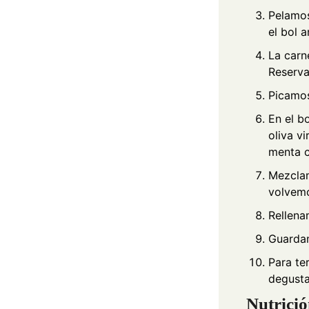
Pelamos
el bol a
La carn
Reserv
Picamos
En el b
oliva vi
menta c
Mezclam
volvemo
Rellena
Guardam
Para te
degusta
Nutrici