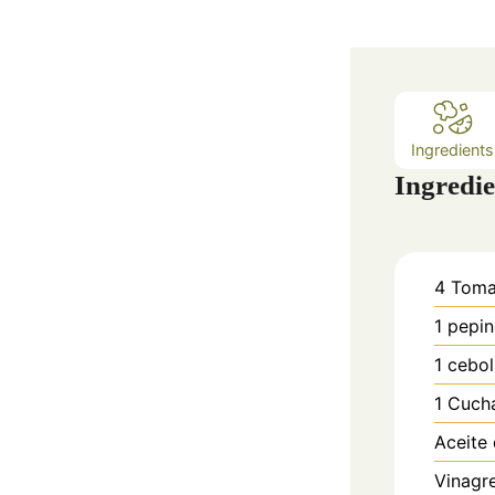
Ingredients
Ingredie
4
Toma
1
pepi
1
cebol
1
Cuch
Aceite 
Vinagr