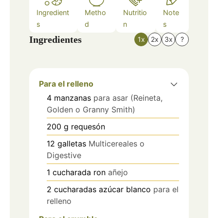
Ingredient
Metho
Nutritio
Note
s
d
n
s
Ingredientes
1x
2x
3x
?
Para el relleno
4
manzanas
para asar (Reineta,
Golden o Granny Smith)
200
g
requesón
12
galletas
Multicereales o
Digestive
1
cucharada
ron
añejo
2
cucharadas
azúcar blanco
para el
relleno