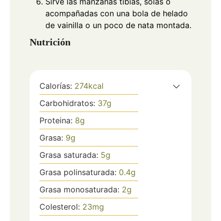
Sirve las manzanas tibias, solas o
acompañadas con una bola de helado
de vainilla o un poco de nata montada.
Nutrición
Calorías:
274
kcal
Carbohidratos:
37
g
Proteina:
8
g
Grasa:
9
g
Grasa saturada:
5
g
Grasa polinsaturada:
0.4
g
Grasa monosaturada:
2
g
Colesterol:
23
mg