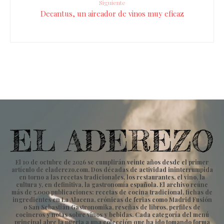
Siguiente
Decantus, un aireador de vinos muy eficaz
El 10 de octubre de 2026 se cumplirán veinte años desde el primer
artículo de eladerezo.com. Dos décadas de actividad ininterrumpida
en torno a las recetas tradicionales, los restaurantes, el vino, la
cultura y, en definitiva, la gastronomía española. El archivo reúne
más de 5.000 publicaciones: recetas de cocina tradicional, fichas de
ingredientes en La Alacena, crónicas de ferias como Madrid Fusión
o San Sebastián Gastronomika, reseñas de libros, perfiles de
cocineros y notas sobre vinos y bebidas. Cada categoría del menú
principal abre la puerta a una colección que ha ido tomando forma