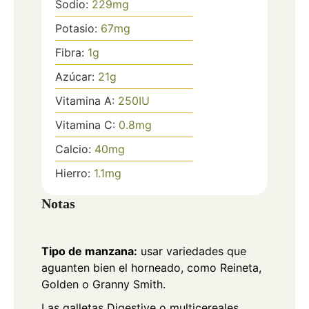
Sodio:
229
mg
Potasio:
67
mg
Fibra:
1
g
Azúcar:
21
g
Vitamina A:
250
IU
Vitamina C:
0.8
mg
Calcio:
40
mg
Hierro:
1.1
mg
Notas
Tipo de manzana:
usar variedades que
aguanten bien el horneado, como Reineta,
Golden o Granny Smith.
Las galletas Digestive o multicereales