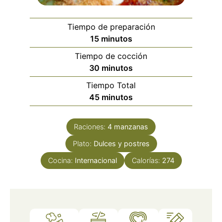
Tiempo de preparación
minutos
15
minutos
Tiempo de cocción
minutos
30
minutos
Tiempo Total
minutos
45
minutos
Raciones:
4
manzanas
Plato:
Dulces y postres
Cocina:
Internacional
Calorías:
274