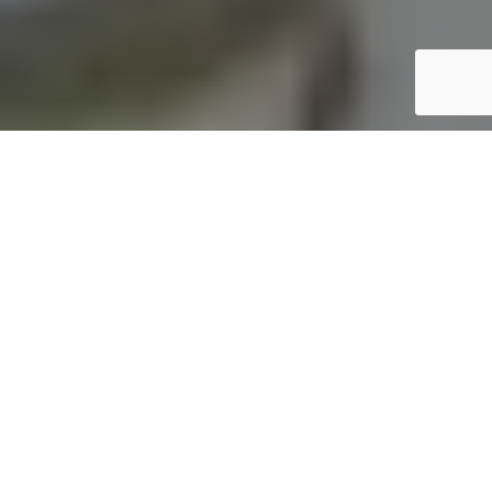
85
Inicio
Recetas de Cocina
Endibias gratinadas con mozzarella y tocineta
Compartir
85