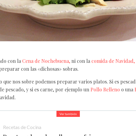
do con la
Cena de Nochebuena,
ni con la
comida de Navidad,
reparar con las «dichosas» sobras.
o que nos sobre podemos preparar varios platos. Si es pesc
e pescado, y si es carne, por ejemplo un
Pollo Relleno
o una
avidad.
Ver también
Recetas de Cocina