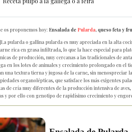
Receta pulpo a la gallega o a feira
ue os proponemos hoy:
Ensalada de
Pularda
, queso feta y fr
]La pularda o gallina pularda es muy apreciada en la alta coci
arne rica en grasa infiltrada, lo que la hace especial para pla
nicas de producción, muy cercanas a las tradicionales de anta
ga en los lotes de animales y crecimiento prolongado en el ti
n una textura tierna y jugosa de la carne, sin menospreciar l
piedades organolépticas, que satisface los más exigentes pala
as de cría muy diferentes de la producción intensiva de aves
s y por ello con genotipo de rapidísimo crecimiento y engord
Ensalada de Pularda,