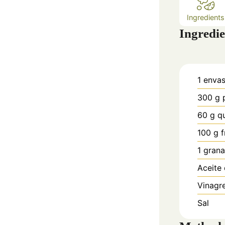
Ingredients
Ingredie
1
enva
300
g
60
g
q
100
g
f
1
gran
Aceite 
Vinagr
Sal