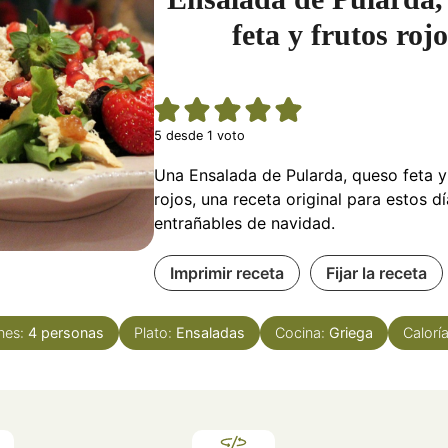
feta y frutos roj
5
desde 1 voto
Una Ensalada de Pularda, queso feta y
rojos, una receta original para estos dí
entrañables de navidad.
Imprimir receta
Fijar la receta
nes:
4
personas
Plato:
Ensaladas
Cocina:
Griega
Calorí