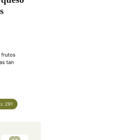
os
 frutos
as tan
as:
291