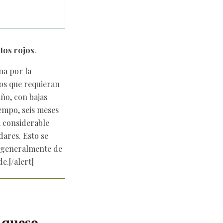
utos rojos
.
na por la
tos que requieran
ño, con bajas
empo, seis meses
a considerable
dares. Esto se
, generalmente de
e.[/alert]
 queso