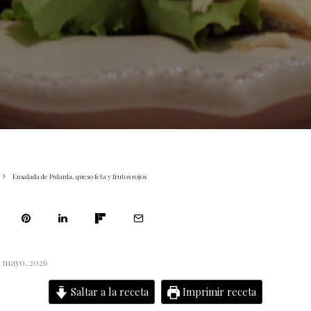
Ensalada de Pularda, queso feta y frutos rojos
5 mayo, 2026
Saltar a la receta
Imprimir receta