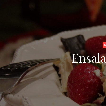
R
Ensala