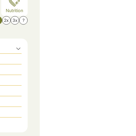
Nutrition
x
2x
3x
?