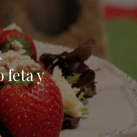
a
 feta y