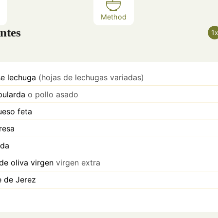
Method
ntes
1
se
lechuga
(hojas de lechugas variadas)
pularda
o pollo asado
ueso feta
resa
ada
de oliva virgen
virgen extra
e de Jerez