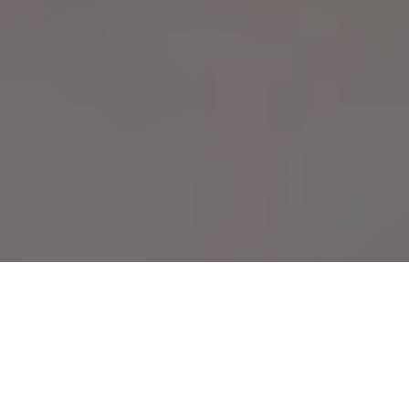
60
Pizza de morcilla y mermelada de ciruelas rojas con tortas de
aceite Inés Rosales